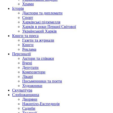
Храми
Історія
Діаспори та дипломати
Спорт
Харківські підземелля
Харків в роки Першої Світової
Український Харків
Книги та преса
Газети та журнали
Книги
Реклама
Персоналії
Актори та співаки
Вчені
Депутати
Композитори
Лікарі
Письменники та поети
Художники
Скульптура
Слобожанщина
Дворяни
Накипіло-Експедиція
Садиби
Традиції