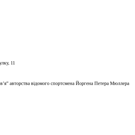
лку, 11
ров’я” авторства відомого спортсмена Йоргена Петера Мюллера