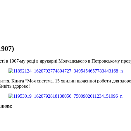
907)
сті в 1907-му році в друкарні Молчадського в Петровському прову
б життя. Книга “Моя система. 15 хвилин щоденної роботи для здо
Живіть здорово!
анням: