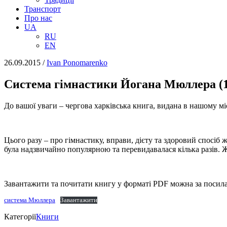
Транспорт
Про нас
UA
RU
EN
26.09.2015
/
Іvan Ponomarenko
Система гімнастики Йогана Мюллера (1
До вашої уваги – чергова харківська книга, видана в нашому мі
Цього разу – про гімнастику, вправи, дієту та здоровий спосі
була надзвичайно популярною та перевидавалася кілька разів. 
Завантажити та почитати книгу у форматі PDF можна за посил
система Мюллера
Завантажити
Категорії
Книги