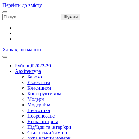
Перейти до вмісту
Шукати:
facebook
youtube
email
Харків, що манить
Руйнації 2022-26
Архітектура
Бароко
Еклектизм
Класицизм
Конструктивізм
Модерн
Модернізм
Неоготика
Неоренесанс
Неокласицизм
Під’їзди та інтер’єри
Сталінський ампір
Український модерн