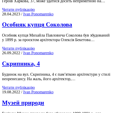
Героїв Харкова, 37, може здатися досить непримітною на…
Училище
Читати публікацію
ремісничого
28.04.2023
/
Іvan Ponomarenko
товариства
Особняк купця Соколова
Особняк купця Михайла Павловича Соколова був збудований
у 1899 р. за проєктом архітектора Олексія Бекетова…
Особняк
Читати публікацію
купця
26.09.2022
/
Іvan Ponomarenko
Соколова
Скрипника, 4
Будинок на вул. Скрипника, 4 є пам’яткою архітектури у стилі
неоренесансу. На жаль, його архітектор,…
Скрипника,
Читати публікацію
4
19.08.2022
/
Іvan Ponomarenko
Музей природи