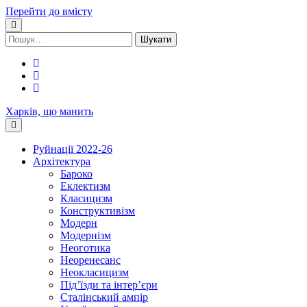
Перейти до вмісту
Шукати:
facebook
youtube
email
Харків, що манить
Руйнації 2022-26
Архітектура
Бароко
Еклектизм
Класицизм
Конструктивізм
Модерн
Модернізм
Неоготика
Неоренесанс
Неокласицизм
Під’їзди та інтер’єри
Сталінський ампір