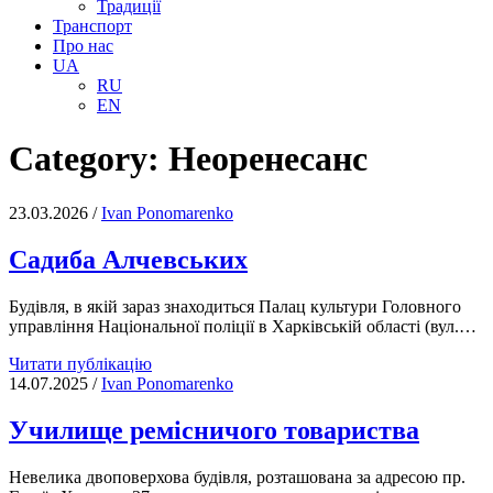
Традиції
Транспорт
Про нас
UA
RU
EN
Category:
Неоренесанс
23.03.2026
/
Іvan Ponomarenko
Садиба Алчевських
Будівля, в якій зараз знаходиться Палац культури Головного
управління Національної поліції в Харківській області (вул.…
Садиба
Читати публікацію
Алчевських
14.07.2025
/
Іvan Ponomarenko
Училище ремісничого товариства
Невелика двоповерхова будівля, розташована за адресою пр.