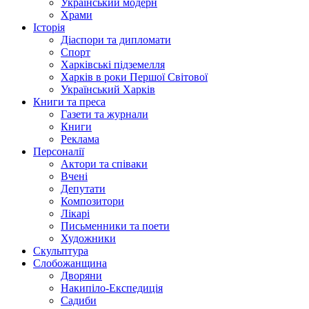
Український модерн
Храми
Історія
Діаспори та дипломати
Спорт
Харківські підземелля
Харків в роки Першої Світової
Український Харків
Книги та преса
Газети та журнали
Книги
Реклама
Персоналії
Актори та співаки
Вчені
Депутати
Композитори
Лікарі
Письменники та поети
Художники
Скульптура
Слобожанщина
Дворяни
Накипіло-Експедиція
Садиби