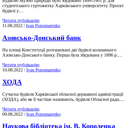
Будівлю Музею природи було збудовано 1899-1901 р. для
студентського гуртожитку Харківського університету. Проєкт
будівлі у…
Музей
Читати публікацію
природи
11.08.2022
/
Іvan Ponomarenko
Азовсько-Донський банк
На площі Конституції розташовані дві будівлі колишнього
Азовсько-Донського банку. Перша була збудована у 1896 р.…
Азовсько-
Читати публікацію
Донський
10.08.2022
/
Іvan Ponomarenko
банк
ХОДА
Сучасна будівля Харківської обласної державної адміністрації
(ХОДА), або як її частіше називають, будівля Обласної ради,…
ХОДА
Читати публікацію
09.08.2022
/
Іvan Ponomarenko
Наукова бібліотека ім. В. Короленка