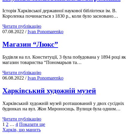
Історія Харківської державної наукової бібліотеки ім. В.
Короленка починається з 1830 р., коли було засновано…
Наукова
Читати публікацію
бібліотека
07.08.2022
/
Іvan Ponomarenko
ім.
В.
Магазин “Люкс”
Короленка
Будівля на пл. Конституції, 3 була побудована у 1894 році як
магазин товариства “Пономарьов та…
Магазин
Читати публікацію
“Люкс”
06.08.2022
/
Іvan Ponomarenko
Харківський художній музей
Харківський художній музей розташований у двох сусідніх
будинках на вул. Жон Мироносиць. Вулиця була одним…
Харківський
Читати публікацію
Posts
художній
1
2
…
4
Показати ще
музей
Харків, що манить
pagination