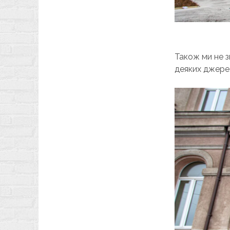
Також ми не з
деяких джерел