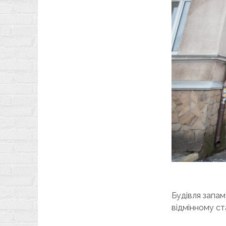
Будівля запа
відмінному ста