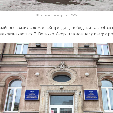
Фото: Іван Пономаренко, 2020
найшли точних відомостей про дату побудови та архітект
ах зазначається В. Величко. Скоріш за все це 1911-1912 рр