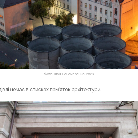
Фото: Іван Пономаренко, 2020
івлі немає в списках пам’яток архітектури.