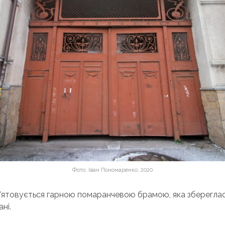
Фото: Іван Пономаренко, 2020
м’ятовується гарною помаранчевою брамою, яка збереглас
ні.