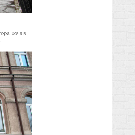
ора, хоча в
.