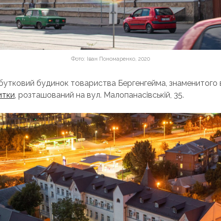
Фото: Іван Пономаренко, 2020
бутковий будинок товариства Бергенгейма, знаменитого
итки
, розташований на вул. Малопанасівській, 35.