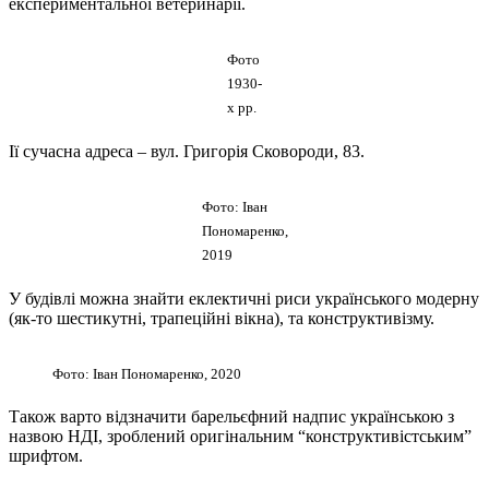
експериментальної ветеринарії.
Фото
1930-
х рр.
Ії сучасна адреса – вул. Григорія Сковороди, 83.
Фото: Іван
Пономаренко,
2019
У будівлі можна знайти еклектичні риси українського модерну
(як-то шестикутні, трапеційні вікна), та конструктивізму.
Фото: Іван Пономаренко, 2020
Також варто відзначити барельєфний надпис українською з
назвою НДІ, зроблений оригінальним “конструктивістським”
шрифтом.