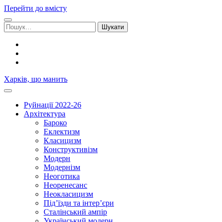
Перейти до вмісту
Шукати:
facebook
youtube
email
Харків, що манить
Руйнації 2022-26
Архітектура
Бароко
Еклектизм
Класицизм
Конструктивізм
Модерн
Модернізм
Неоготика
Неоренесанс
Неокласицизм
Під’їзди та інтер’єри
Сталінський ампір
Український модерн