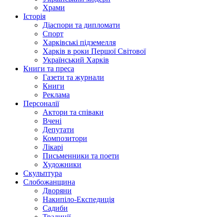
Храми
Історія
Діаспори та дипломати
Спорт
Харківські підземелля
Харків в роки Першої Світової
Український Харків
Книги та преса
Газети та журнали
Книги
Реклама
Персоналії
Актори та співаки
Вчені
Депутати
Композитори
Лікарі
Письменники та поети
Художники
Скульптура
Слобожанщина
Дворяни
Накипіло-Експедиція
Садиби
Традиції