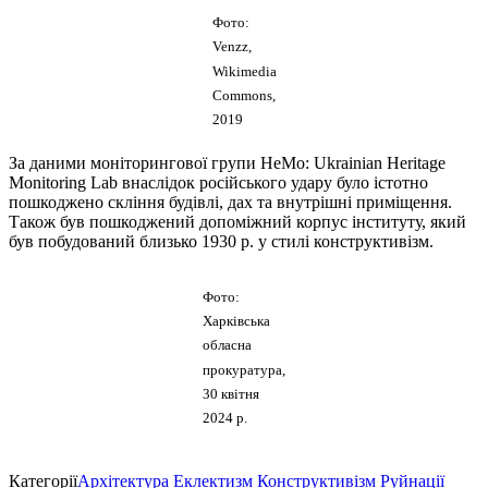
Фото:
Venzz,
Wikimedia
Commons,
2019
За даними моніторингової групи HeMo: Ukrainian Heritage
Monitoring Lab внаслідок російського удару було істотно
пошкоджено скління будівлі, дах та внутрішні приміщення.
Також був пошкоджений допоміжний корпус інституту, який
був побудований близько 1930 р. у стилі конструктивізм.
Фото:
Харківська
обласна
прокуратура,
30 квітня
2024 р.
Категорії
Архітектура
Еклектизм
Конструктивізм
Руйнації