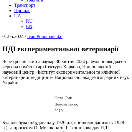
Транспорт
Про нас
UA
RU
EN
01.05.2024
/
Іvan Ponomarenko
НДІ експериментальної ветеринарії
Через російський авіаудар 30 квітня 2024 р. була пошкоджена
чергова пам’ятка архітектури Харкова, Національний
науковий центр «Інститут експериментальної та клінічної
ветеринарної медицини» Національної академії аграрних наук
України.
Фото: Іван
Пономаренко,
2019
Будівля була побудована у 1926 р. (за іншими даними у 1928
р.) за проєктом О. Молокіна та Г. Іконнікова для НДІ