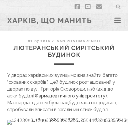
facebook
youtube
email
ХАРКІВ, ЩО МАНИТЬ
01.07.2016
/
ІVAN PONOMARENKO
ЛЮТЕРАНСЬКИЙ СИРІТСЬКИЙ
БУДИНОК
У дворах харківських вулиць можна знайти багато
“схованих скарбів”. Цей будинок розташований у
дворах по вул. Григорія Сковороди, 53б (вхід до
арки будівлі
Фармацевтичного університету
).
Мансарда з дахом була надбудована нещодавно, її
спробували вписати в загальний стиль будівлі.