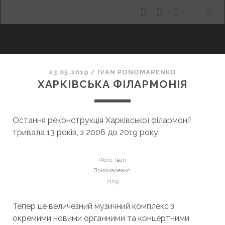
facebook
youtube
email
ХАРКІВ, ЩО МАНИТЬ
23.05.2019
/
ІVAN PONOMARENKO
ХАРКІВСЬКА ФІЛАРМОНІЯ
Остання реконструкція Харківської філармонії
тривала 13 років, з 2006 до 2019 року.
Фото: Іван
Пономаренко,
2019
Тепер це величезний музичний комплекс з
окремими новими органними та концертними