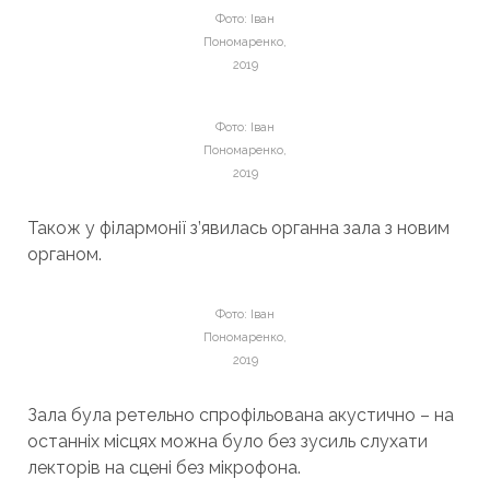
Фото: Іван
Пономаренко,
2019
Фото: Іван
Пономаренко,
2019
Також у філармонії з’явилась органна зала з новим
органом.
Фото: Іван
Пономаренко,
2019
Зала була ретельно спрофільована акустично – на
останніх місцях можна було без зусиль слухати
лекторів на сцені без мікрофона.