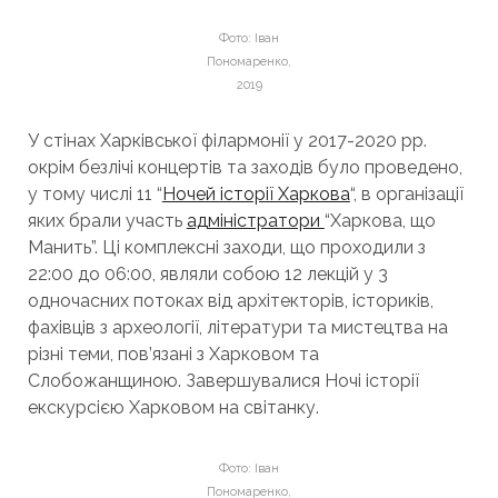
Фото: Іван
Пономаренко,
2019
У стінах Харківської філармонії у 2017-2020 pp.
окрім безлічі концертів та заходів було проведено,
у тому числі 11 “
Ночей історії Харкова
“, в організації
яких брали участь
адміністратори
“Харкова, що
Манить”. Ці комплексні заходи, що проходили з
22:00 до 06:00, являли собою 12 лекцій у 3
одночасних потоках від архітекторів, істориків,
фахівців з археології, літератури та мистецтва на
різні теми, пов’язані з Харковом та
Слобожанщиною. Завершувалися Ночі історії
екскурсією Харковом на світанку.
Фото: Іван
Пономаренко,