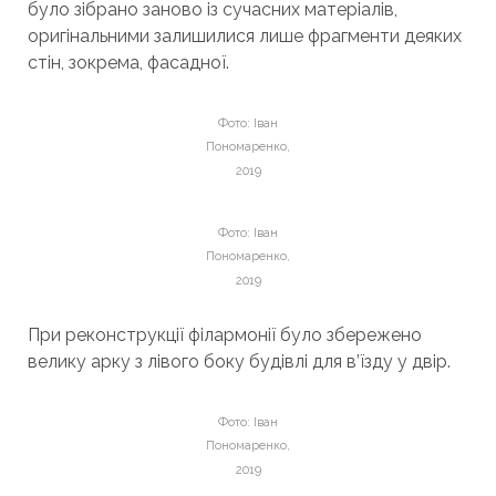
було зібрано заново із сучасних матеріалів,
оригінальними залишилися лише фрагменти деяких
стін, зокрема, фасадної.
Фото: Іван
Пономаренко,
2019
Фото: Іван
Пономаренко,
2019
При реконструкції філармонії було збережено
велику арку з лівого боку будівлі для в’їзду у двір.
Фото: Іван
Пономаренко,
2019