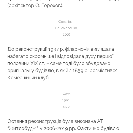
(архітектор О. Горохов).
Фото: Іван
Пономаренко,
2006
До реконструкції 1937 р. філармонія виглядала
набагато скромніше і відповідала духу першої
половини ХІХ ст. – саме тоді було збудовано
оригінальну будівлю, в якій з 1859 р. розмістився
Комерційний клуб.
Фото
1920-
х рр.
Остання реконструкція була виконана АТ
“Житлобуд-1” у 2006-2019 рр. Фактично будівлю