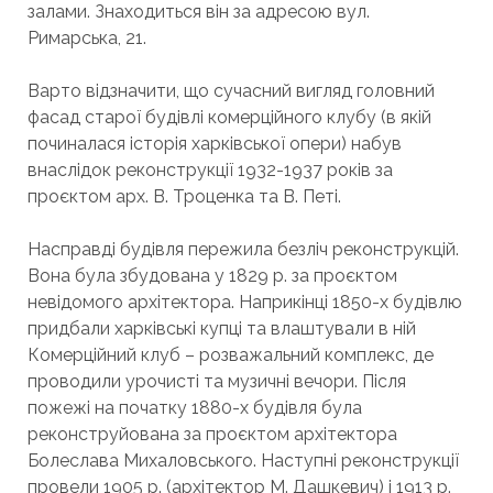
залами. Знаходиться він за адресою вул.
Римарська, 21.
Варто відзначити, що сучасний вигляд головний
фасад старої будівлі комерційного клубу (в якій
починалася історія харківської опери) набув
внаслідок реконструкції 1932-1937 років за
проєктом арх. В. Троценка та В. Петі.
Насправді будівля пережила безліч реконструкцій.
Вона була збудована у 1829 р. за проєктом
невідомого архітектора. Наприкінці 1850-х будівлю
придбали харківські купці та влаштували в ній
Комерційний клуб – розважальний комплекс, де
проводили урочисті та музичні вечори. Після
пожежі на початку 1880-х будівля була
реконструйована за проєктом архітектора
Болеслава Михаловського. Наступні реконструкції
провели 1905 р. (архітектор М. Дашкевич) і 1913 р.