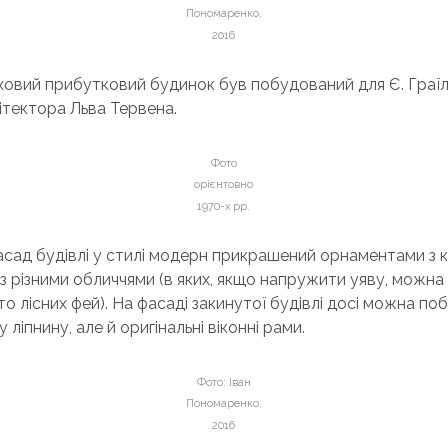
Пономаренко,
2016
вий прибутковий будинок був побудований для Є. Граїль 
ітектора Льва Тервена.
Фото
орієнтовно
1970-х рр.
сад будівлі у стилі модерн прикрашений орнаментами з к
 різними обличчями (в яких, якщо напружити уяву, можна
 то лісних фей). На фасаді закинутої будівлі досі можна по
 ліпнину, але й оригінальні віконні рами.
Фото: Іван
Пономаренко,
2016