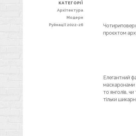
КАТЕГОРІЇ
Архітектура
Модерн
Руйнації 2022-26
Чотириповерхо
проєктом арх
Елегантний фа
маскаронами з
то янголів, чи
тільки шикарну