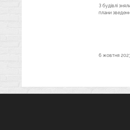
З будівлі зня
плани зведенн
6 жовтня 2023