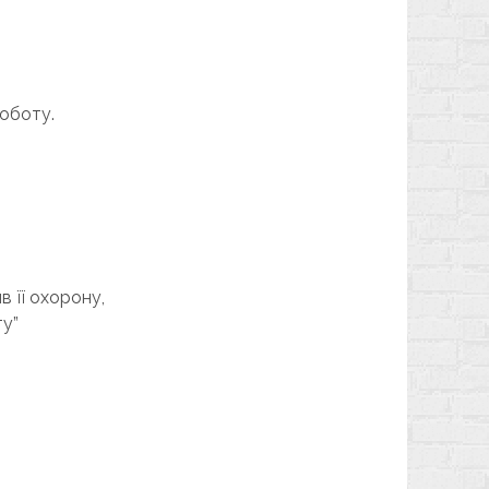
оботу.
в її охорону,
ту”