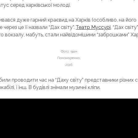
тус серед харківської молоді.
кривався дуже гарний краєвид на Харків (особливо, на його
 через це її назвали “Дах світу”.
Театр Муссурі
, “Дах світу
го вокзалу, мабуть, стали найвідомішими “заброшками” Ха
Фото: Іван
Пономаренко,
2016
или проводити час на “Даху світу” представники різних 
кабілі, і інш. В будівлі знімали музичні кліпи.