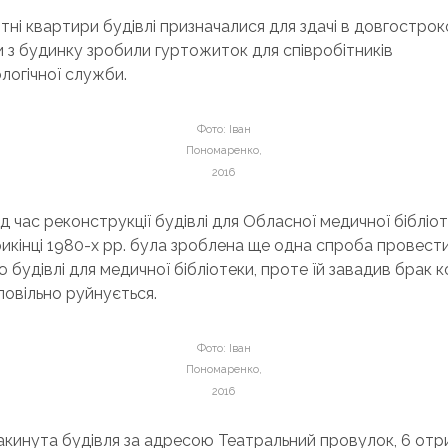
тні квартири будівлі призначалися для здачі в довгострок
и з будинку зробили гуртожиток для співробітників
логічної служби.
Фото: Іван
Пономаренко,
2016
під час реконструкції будівлі для Обласної медичної бібліо
икінці 1980-х рр. була зроблена ще одна спроба провест
 будівлі для медичної бібліотеки, проте їй завадив брак к
 повільно руйнується.
Фото: Іван
Пономаренко,
2016
закинута будівля за адресою Театральний провулок, 6 от