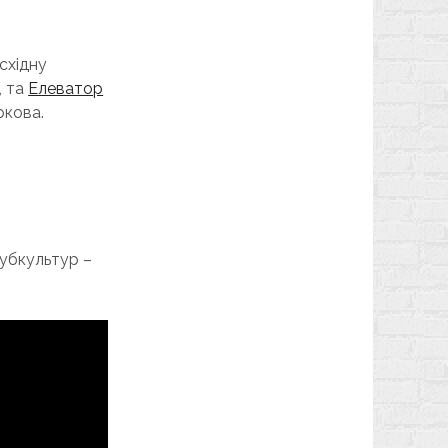
 східну
”, та
Елеватор
ркова.
субкультур –