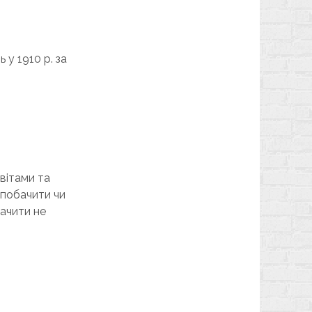
у 1910 р. за
вітами та
 побачити чи
бачити не