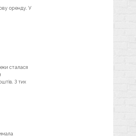
ову оренду. У
теки сталася
и
оштів. З тих
римала