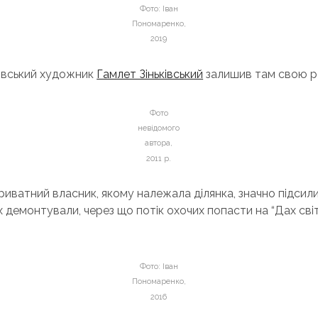
Фото: Іван
Пономаренко,
2019
ківський художник
Гамлет Зіньківський
залишив там свою р
Фото
невідомого
автора,
2011 р.
приватний власник, якому належала ділянка, значно підсили
х демонтували, через що потік охочих попасти на “Дах сві
Фото: Іван
Пономаренко,
2016