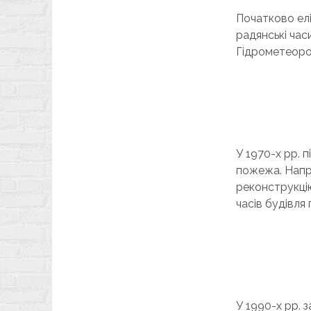
Початково елі
радянські час
Гідрометеоро
У 1970-х рр. 
пожежа. Напр
реконструкцію
часів будівля
У 1990-х рр. 