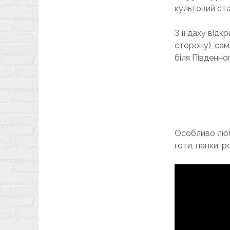
культовий ста
З її даху від
сторону), саме
біля Південно
Особливо люб
готи, панки, ро