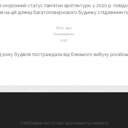
ли охоронний статус пам’ятки архітектури, у 2020 р. повід
я на цій ділянці багатоповерхового будинку з підземним п
Фото: Іван
Пономаренко,
2016
 року будівля постраждала від близького вибуху російськ
ХАРКІВ, ЩО МАНИТЬ
Улюблене місто нас все манить і манить