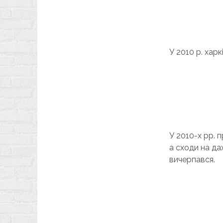
У 2010 р. хар
У 2010-х рр. 
а сходи на да
вичерпався.