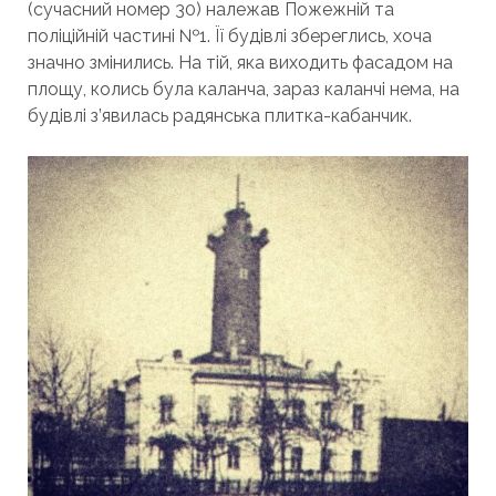
(сучасний номер 30) належав Пожежній та
поліційній частині №1. Її будівлі збереглись, хоча
значно змінились. На тій, яка виходить фасадом на
площу, колись була каланча, зараз каланчі нема, на
будівлі з’явилась радянська плитка-кабанчик.