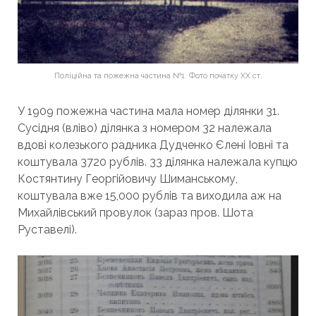
Поліційна та пожежна частина №1. Фото початку ХХ ст.
У 1909 пожежна частина мала номер ділянки 31.
Сусідня (вліво) ділянка з номером 32 належала
вдові колезького радника Дудченко Єлені Іовні та
коштувала 3720 рублів. 33 ділянка належала купцю
Костянтину Георгійовичу Шиманському,
коштувала вже 15,000 рублів та виходила аж на
Михайлівський провулок (зараз пров. Шота
Руставелі).