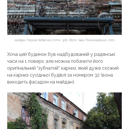
майдан Героїв Небесної Сотні, 32Б. Фото: Іван Пономаренко, 2021
Хоча цей будинок був надбудований у радянські
часи на 1 поверх, але можна побачити його
оригінальний “зубчатий” карниз, який дуже схожий
на карниз сусідньої будівлі за номером 32 (вона
виходить фасадом на майдан).