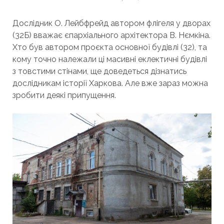
Дослідник О. Лейбфрейд автором флігеля у дворах
(32Б) вважає єпархіального архітектора В. Нємкіна.
Хто був автором проєкта основної будівлі (32), та
кому точно належали ці масивні еклектичні будівлі
з товстими стінами, ще доведеться дізнатись
дослідникам історії Харкова. Але вже зараз можна
зробити деякі припущення.