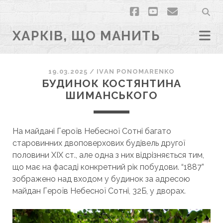
facebook
youtube
email
ХАРКІВ, ЩО МАНИТЬ
19.03.2025
/
ІVAN PONOMARENKO
БУДИНОК КОСТЯНТИНА
ШИМАНСЬКОГО
На майдані Героїв Небесної Сотні багато
старовинних двоповерхових будівель другої
половини ХIХ ст., але одна з них відрізняється тим,
що має на фасаді конкретний рік побудови. “1887”
зображено над входом у будинок за адресою
майдан Героїв Небесної Сотні, 32Б, у дворах.