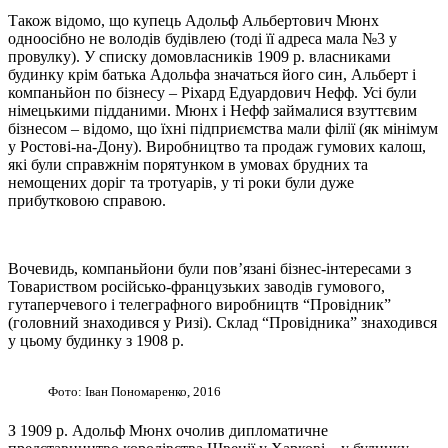
Також відомо, що купець Адольф Альбертович Мюнх
одноосібно не володів будівлею (тоді її адреса мала №3 у
провулку). У списку домовласників 1909 р. власниками
будинку крім батька Адольфа значаться його син, Альберт і
компаньйон по бізнесу – Ріхард Едуардович Нефф. Усі були
німецькими підданими. Мюнх і Нефф займалися взуттєвим
бізнесом – відомо, що їхні підприємства мали філії (як мінімум
у Ростові-на-Дону). Виробництво та продаж гумових калош,
які були справжнім порятунком в умовах брудних та
немощених доріг та тротуарів, у ті роки були дуже
прибутковою справою.
Вочевидь, компаньйони були пов’язані бізнес-інтересами з
Товариством російсько-французьких заводів гумового,
гутаперчевого і телеграфного виробництв “Провідник”
(головний знаходився у Ризі). Склад “Провідника” знаходився
у цьому будинку з 1908 р.
Фото: Іван Пономаренко, 2016
З 1909 р. Адольф Мюнх очолив дипломатичне