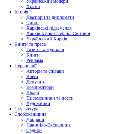
Український модерн
Храми
Історія
Діаспори та дипломати
Спорт
Харківські підземелля
Харків в роки Першої Світової
Український Харків
Книги та преса
Газети та журнали
Книги
Реклама
Персоналії
Актори та співаки
Вчені
Депутати
Композитори
Лікарі
Письменники та поети
Художники
Скульптура
Слобожанщина
Дворяни
Накипіло-Експедиція
Садиби