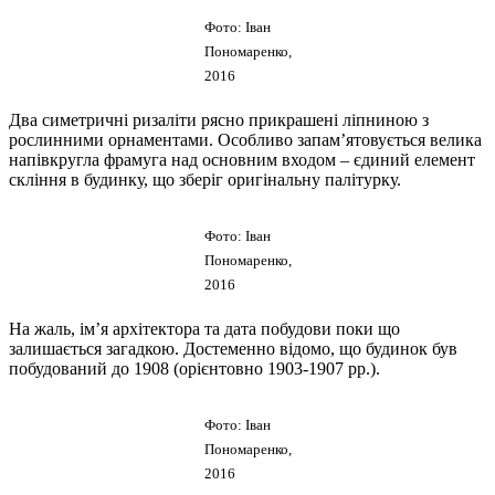
Фото: Іван
Пономаренко,
2016
Два симетричні ризаліти рясно прикрашені ліпниною з
рослинними орнаментами. Особливо запам’ятовується велика
напівкругла фрамуга над основним входом – єдиний елемент
скління в будинку, що зберіг оригінальну палітурку.
Фото: Іван
Пономаренко,
2016
На жаль, ім’я архітектора та дата побудови поки що
залишається загадкою. Достеменно відомо, що будинок був
побудований до 1908 (орієнтовно 1903-1907 рр.).
Фото: Іван
Пономаренко,
2016