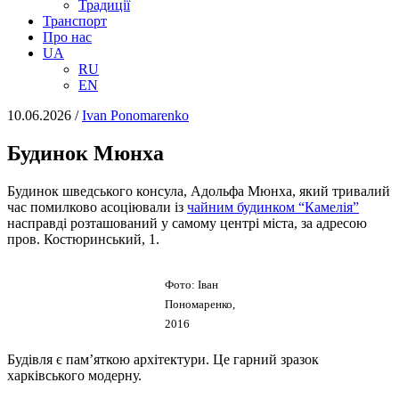
Традиції
Транспорт
Про нас
UA
RU
EN
10.06.2026
/
Іvan Ponomarenko
Будинок Мюнха
Будинок шведського консула, Адольфа Мюнха, який тривалий
час помилково асоціювали із
чайним будинком “Камелія”
насправді розташований у самому центрі міста, за адресою
пров. Костюринський, 1.
Фото: Іван
Пономаренко,
2016
Будівля є пам’яткою архітектури. Це гарний зразок
харківського модерну.