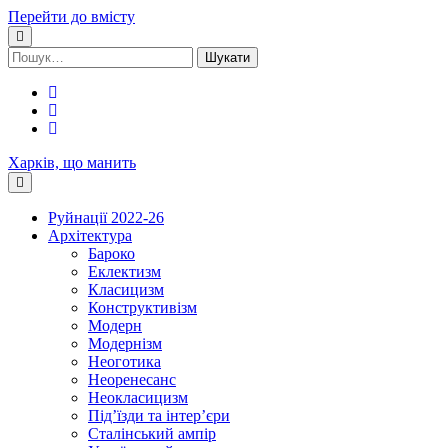
Перейти до вмісту
Шукати:
facebook
youtube
email
Харків, що манить
Руйнації 2022-26
Архітектура
Бароко
Еклектизм
Класицизм
Конструктивізм
Модерн
Модернізм
Неоготика
Неоренесанс
Неокласицизм
Під’їзди та інтер’єри
Сталінський ампір