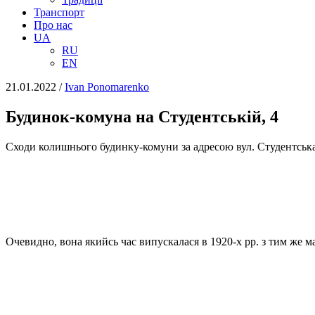
Транспорт
Про нас
UA
RU
EN
21.01.2022
/
Іvan Ponomarenko
Будинок-комуна на Студентській, 4
Сходи колишнього будинку-комуни за адресою вул. Студентськ
Очевидно, вона якийсь час випускалася в 1920-х рр. з тим же м