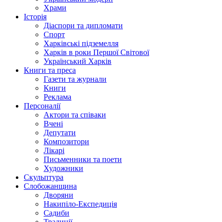
Храми
Історія
Діаспори та дипломати
Спорт
Харківські підземелля
Харків в роки Першої Світової
Український Харків
Книги та преса
Газети та журнали
Книги
Реклама
Персоналії
Актори та співаки
Вчені
Депутати
Композитори
Лікарі
Письменники та поети
Художники
Скульптура
Слобожанщина
Дворяни
Накипіло-Експедиція
Садиби
Традиції