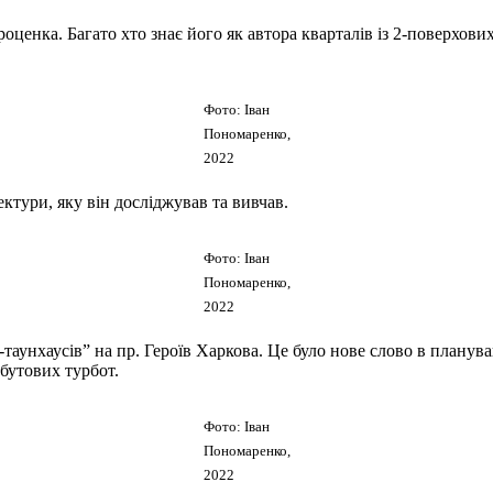
роценка. Багато хто знає його як автора кварталів із 2-поверхови
Фото: Іван
Пономаренко,
2022
ктури, яку він досліджував та вивчав.
Фото: Іван
Пономаренко,
2022
аунхаусів” на пр. Героїв Харкова. Це було нове слово в планува
бутових турбот.
Фото: Іван
Пономаренко,
2022