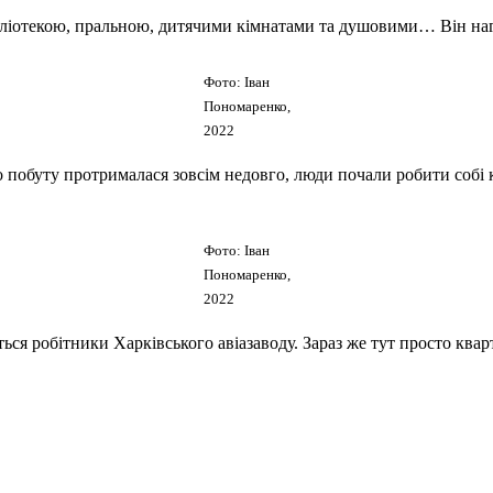
ібліотекою, пральною, дитячими кімнатами та душовими… Він наг
Фото: Іван
Пономаренко,
2022
побуту протрималася зовсім недовго, люди почали робити собі ку
Фото: Іван
Пономаренко,
2022
ься робітники Харківського авіазаводу. Зараз же тут просто кв