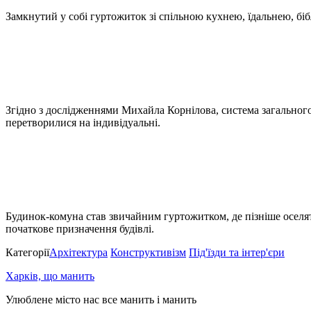
Замкнутий у собі гуртожиток зі спільною кухнею, їдальнею, б
Згідно з дослідженнями Михайла Корнілова, система загального 
перетворилися на індивідуальні.
Будинок-комуна став звичайним гуртожитком, де пізніше оселят
початкове призначення будівлі.
Категорії
Архітектура
Конструктивізм
Під'їзди та інтер'єри
Харків, що манить
Улюблене місто нас все манить і манить