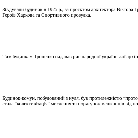
Збудували будинок в 1925 р., за проєктом архітектора Віктора Т
Героїв Харкова та Спортивного провулка.
Тим будинкам Троценко надавав рис народної української архіте
Будинок-комун, побудований з нуля, був протилежністю “прото-т
стала “колективізація” мислення та порятунок мешканців від по