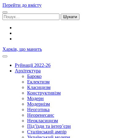
Перейти до вмісту
Шукати:
facebook
youtube
email
Харків, що манить
Руйнації 2022-26
Архітектура
Бароко
Еклектизм
Класицизм
Конструктивізм
Модерн
Модернізм
Неоготика
Неоренесанс
Неокласицизм
Під’їзди та інтер’єри
Сталінський ампір
Український модерн