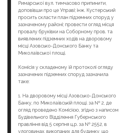
Римарської вул. тимчасово припинити,
доповівши про це Управі; інж. Кустерський
просить скласти план підземних споруд у
зазначеному районі; провести огляд місця
провалу бруківки на Соборному пров. та
виявлених підземних ходів на дворовому
місці Азовсько-Донського Банку та
Миколаївської площі.
Комісія у складеному їй протоколі огляду
зазначених підземних споруд зазначила
таке:
1. На дворовому місці Азовсько-Донського
Банку, по Миколаївській площі. за № 2, де
огляд проведено Комісією, згідно з написом
Будівельного Відділення Губернського
правління від 5 серпня ц.р. за № 2552, в
улоговинах, викопаних для будинку, що