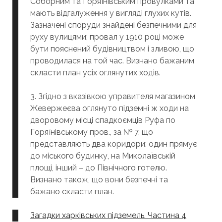
Соборним та Горяїнівським провулками та
мають відгалуження у вигляді глухих кутів.
Зазначені споруди знайдені безпечними для
руху вулицями; провал у 1910 році може
бути пояснений будівництвом і зливою, що
проводилася на той час. Визнано бажаним
скласти план усіх оглянутих ходів.
3. Згідно з вказівкою управителя магазином
Жевержеєва оглянуто підземні ж ходи на
дворовому місці спадкоємців Руфа по
Горяїнівському пров., за № 7, що
представляють два коридори: один прямує
до міського будинку, на Миколаївській
площі, інший – до Північного готелю.
Визнано також, що вони безпечні та
бажано скласти план.
Загадки харківських підземель. Частина 4