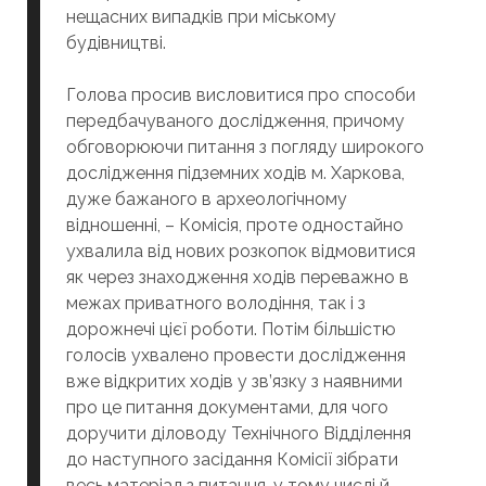
нещасних випадків при міському
будівництві.
Голова просив висловитися про способи
передбачуваного дослідження, причому
обговорюючи питання з погляду широкого
дослідження підземних ходів м. Харкова,
дуже бажаного в археологічному
відношенні, – Комісія, проте одностайно
ухвалила від нових розкопок відмовитися
як через знаходження ходів переважно в
межах приватного володіння, так і з
дорожнечі цієї роботи. Потім більшістю
голосів ухвалено провести дослідження
вже відкритих ходів у зв’язку з наявними
про це питання документами, для чого
доручити діловоду Технічного Відділення
до наступного засідання Комісії зібрати
весь матеріал з питання, у тому числі й