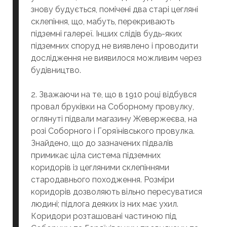
знову будується, помічені два старі цегляні
склепіння, що, мабуть, перекривають
підземні галереї. Інших слідів будь-яких
підземних споруд не виявлено і проводити
дослідження не виявилося можливим через
будівництво.
2. Зважаючи на те, що в 1910 році відбувся
провал бруківки на Соборному провулку,
оглянуті підвали магазину Жевержеєва, на
розі Соборного і Горяїнівського провулка.
Знайдено, що до зазначених підвалів
примикає ціла система підземних
коридорів із цегляними склепіннями
стародавнього походження. Розміри
коридорів дозволяють вільно пересуватися
людині; підлога деяких із них має ухил.
Коридори розташовані частиною під