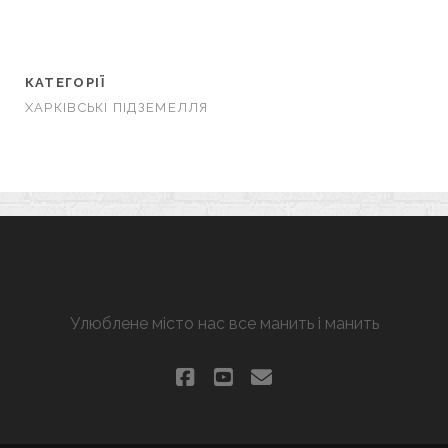
КАТЕГОРІЇ
ХАРКІВСЬКІ ПІДЗЕМЕЛЛЯ
ХАРКІВ, ЩО МАНИТЬ
Улюблене місто нас все манить і манить
facebook
youtube
email