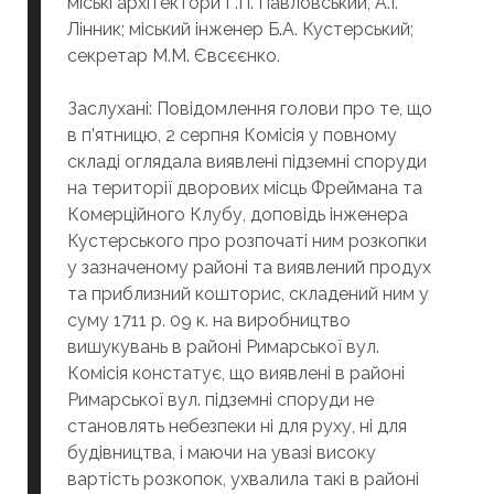
міські архітектори Г.П. Павловський, А.І.
Лінник; міський інженер Б.А. Кустерський;
секретар М.М. Євсєєнко.
Заслухані: Повідомлення голови про те, що
в п’ятницю, 2 серпня Комісія у повному
складі оглядала виявлені підземні споруди
на території дворових місць Фреймана та
Комерційного Клубу, доповідь інженера
Кустерського про розпочаті ним розкопки
у зазначеному районі та виявлений продух
та приблизний кошторис, складений ним у
суму 1711 р. 09 к. на виробництво
вишукувань в районі Римарської вул.
Комісія констатує, що виявлені в районі
Римарської вул. підземні споруди не
становлять небезпеки ні для руху, ні для
будівництва, і маючи на увазі високу
вартість розкопок, ухвалила такі в районі