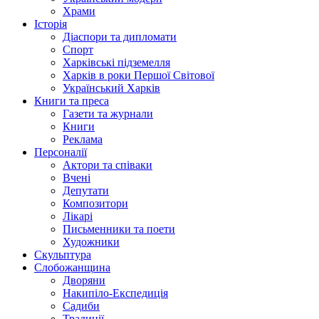
Храми
Історія
Діаспори та дипломати
Спорт
Харківські підземелля
Харків в роки Першої Світової
Український Харків
Книги та преса
Газети та журнали
Книги
Реклама
Персоналії
Актори та співаки
Вчені
Депутати
Композитори
Лікарі
Письменники та поети
Художники
Скульптура
Слобожанщина
Дворяни
Накипіло-Експедиція
Садиби
Традиції