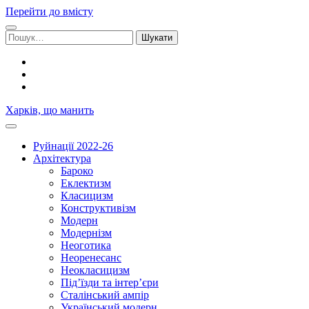
Перейти до вмісту
Шукати:
facebook
youtube
email
Харків, що манить
Руйнації 2022-26
Архітектура
Бароко
Еклектизм
Класицизм
Конструктивізм
Модерн
Модернізм
Неоготика
Неоренесанс
Неокласицизм
Під’їзди та інтер’єри
Сталінський ампір
Український модерн