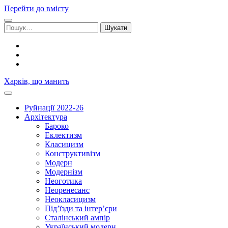
Перейти до вмісту
Шукати:
facebook
youtube
email
Харків, що манить
Руйнації 2022-26
Архітектура
Бароко
Еклектизм
Класицизм
Конструктивізм
Модерн
Модернізм
Неоготика
Неоренесанс
Неокласицизм
Під’їзди та інтер’єри
Сталінський ампір
Український модерн