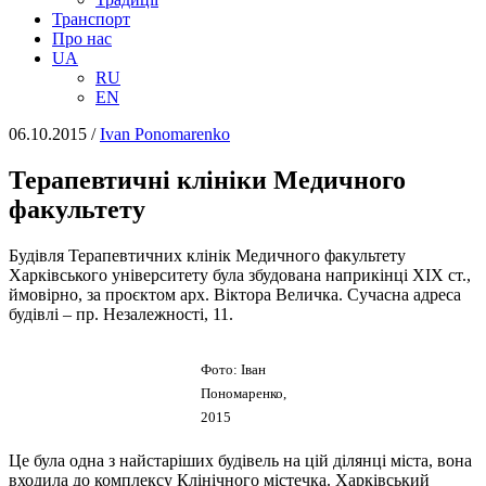
Транспорт
Про нас
UA
RU
EN
06.10.2015
/
Іvan Ponomarenko
Терапевтичні клініки Медичного
факультету
Будівля Терапевтичних клінік Медичного факультету
Харківського університету була збудована наприкінці ХІХ ст.,
ймовірно, за проєктом арх. Віктора Величка. Сучасна адреса
будівлі – пр. Незалежності, 11.
Фото: Іван
Пономаренко,
2015
Це була одна з найстаріших будівель на цій ділянці міста, вона
входила до комплексу Клінічного містечка. Харківський