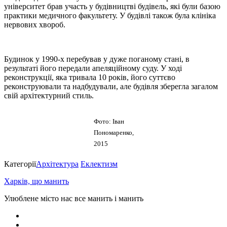
університет брав участь у будівництві будівель, які були базою
практики медичного факультету. У будівлі також була клініка
нервових хвороб.
Будинок у 1990-х перебував у дуже поганому стані, в
результаті його передали апеляційному суду. У ході
реконструкції, яка тривала 10 років, його суттєво
реконструювали та надбудували, але будівля зберегла загалом
свій архітектурний стиль.
Фото: Іван
Пономаренко,
2015
Категорії
Архітектура
Еклектизм
Харків, що манить
Улюблене місто нас все манить і манить
facebook
youtube