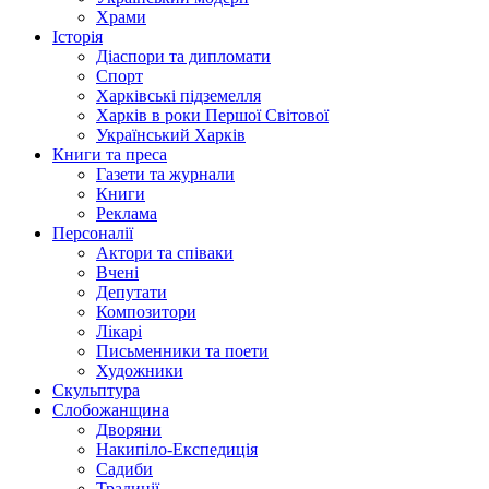
Храми
Історія
Діаспори та дипломати
Спорт
Харківські підземелля
Харків в роки Першої Світової
Український Харків
Книги та преса
Газети та журнали
Книги
Реклама
Персоналії
Актори та співаки
Вчені
Депутати
Композитори
Лікарі
Письменники та поети
Художники
Скульптура
Слобожанщина
Дворяни
Накипіло-Експедиція
Садиби
Традиції