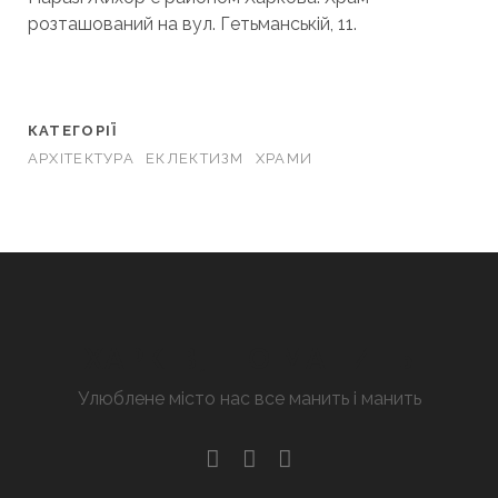
розташований на вул. Гетьманській, 11.
КАТЕГОРІЇ
АРХІТЕКТУРА
ЕКЛЕКТИЗМ
ХРАМИ
ХАРКІВ, ЩО МАНИТЬ
Улюблене місто нас все манить і манить
facebook
youtube
email