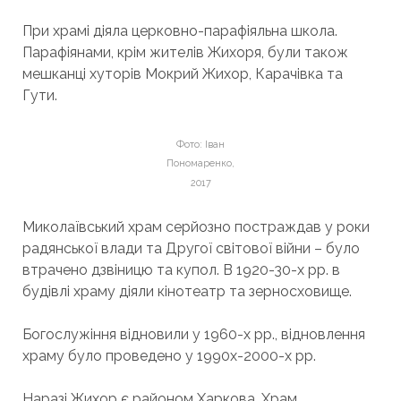
При храмі діяла церковно-парафіяльна школа.
Парафіянами, крім жителів Жихоря, були також
мешканці хуторів Мокрий Жихор, Карачівка та
Гути.
Фото: Іван
Пономаренко,
2017
Миколаївський храм серйозно постраждав у роки
радянської влади та Другої світової війни – було
втрачено дзвіницю та купол. В 1920-30-х рр. в
будівлі храму діяли кінотеатр та зерносховище.
Богослужіння відновили у 1960-х рр., відновлення
храму було проведено у 1990х-2000-х рр.
Наразі Жихор є районом Харкова. Храм