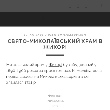
facebook
youtube
email
ХАРКІВ, ЩО МАНИТЬ
14.06.2017
/
ІVAN PONOMARENKO
СВЯТО-МИКОЛАЇВСЬКИЙ ХРАМ В
ЖИХОРІ
Миколаївський храм у
Жихорі
був збудований у
1890-1900 роках за проєктом арх. В. Нємкіна, хоча
перша, дерев’яна Миколаївська церква в селі
з’явилася 1741 р.
Фото: Іван
Пономаренко,
2017