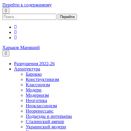
Перейти к содержимому
Поиск:
facebook
youtube
email
Харьков Манящий
Разрушения 2022-26
Архитектура
Барокко
Конструктивизм
Классицизм
Модерн
Модернизм
Неоготика
Неоклассицизм
Неоренессанс
Подъезды и интерьеры
Сталинский ампир
Украинский модерн