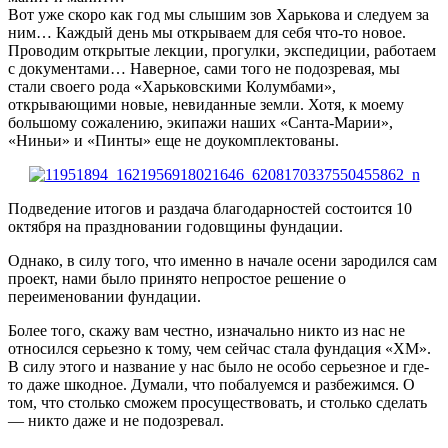
Вот уже скоро как год мы слышим зов Харькова и следуем за
ним… Каждый день мы открываем для себя что-то новое.
Проводим открытые лекции, прогулки, экспедиции, работаем
с документами… Наверное, сами того не подозревая, мы
стали своего рода «Харьковскими Колумбами»,
открывающими новые, невиданные земли. Хотя, к моему
большому сожалению, экипажи наших «Санта-Марии»,
«Ниньи» и «Пинты» еще не доукомплектованы.
Подведение итогов и раздача благодарностей состоится 10
октября на праздновании годовщины фундации.
Однако, в силу того, что именно в начале осени зародился сам
проект, нами было принято непростое решение о
переименовании фундации.
Более того, скажу вам честно, изначально никто из нас не
относился серьезно к тому, чем сейчас стала фундация «ХМ».
В силу этого и название у нас было не особо серьезное и где-
то даже шкодное. Думали, что побалуемся и разбежимся. О
том, что столько сможем просуществовать, и столько сделать
— никто даже и не подозревал.