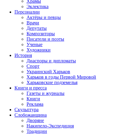
Храмы
Эклектика
Персоналии
Актёры и певцы
Врачи
Депутаты
Композиторы
Писатели и поэты
Ученые
Художники
История
Диаспоры и дипломаты
Спорт
Украинский Харьков
Харьков в годы Первой Мировой
Харьковские подземелья
Книги и пресса
Газеты и журналы
Книги
Реклама
Скульптура
Слобожанщина
Дворяне
Накипело-Экспедиция
Традиции