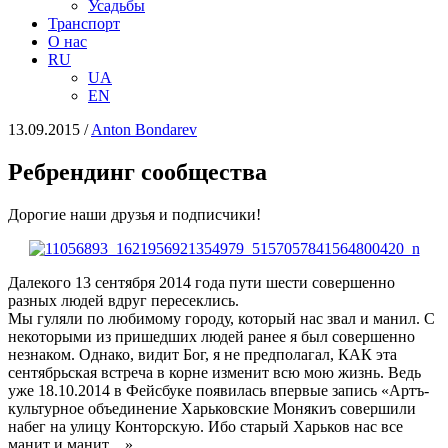
Усадьбы
Транспорт
О нас
RU
UA
EN
13.09.2015
/
Anton Bondarev
Ребрендинг сообщества
Дорогие наши друзья и подписчики!
Далекого 13 сентября 2014 года пути шести совершенно
разных людей вдруг пересеклись.
Мы гуляли по любимому городу, который нас звал и манил. С
некоторыми из пришедших людей ранее я был совершенно
незнаком. Однако, видит Бог, я не предполагал, КАК эта
сентябрьская встреча в корне изменит всю мою жизнь. Ведь
уже 18.10.2014 в Фейсбуке появилась впервые запись «Артъ-
культурное объединение Харьковские Монякиъ совершили
набег на улицу Конторскую.
Ибо старый Харьков нас все
манит и манит…»