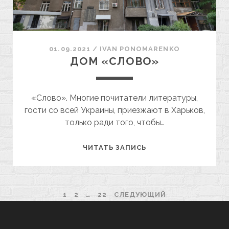
01.09.2021
/
ІVAN PONOMARENKO
ДОМ «СЛОВО»
«Слово». Многие почитатели литературы,
гости со всей Украины, приезжают в Харьков,
только ради того, чтобы…
ДОМ
ЧИТАТЬ ЗАПИСЬ
«СЛОВО»
ПАГИНАЦИЯ
1
2
…
22
СЛЕДУЮЩИЙ
ЗАПИСЕЙ