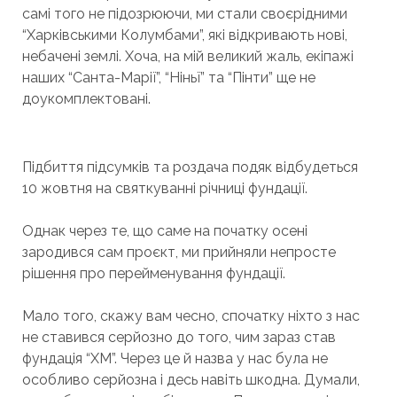
самі того не підозрюючи, ми стали своєрідними
“Харківськими Колумбами”, які відкривають нові,
небачені землі. Хоча, на мій великий жаль, екіпажі
наших “Санта-Марії”, “Ніньї” та “Пінти” ще не
доукомплектовані.
Підбиття підсумків та роздача подяк відбудеться
10 жовтня на святкуванні річниці фундації.
Однак через те, що саме на початку осені
зародився сам проєкт, ми прийняли непросте
рішення про перейменування фундації.
Мало того, скажу вам чесно, спочатку ніхто з нас
не ставився серйозно до того, чим зараз став
фундація “ХМ”. Через це й назва у нас була не
особливо серйозна і десь навіть шкодна. Думали,