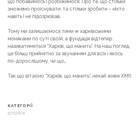
що побавимось і розбіжимося. Про те, що стільки
зможемо проіснувати, та стільки зробити – ніхто
навіть і не підозрював.
Тому ми залишаємося тими ж харківськими
моняками по суті своїй, а фундація відтепер
називатиметься “Харків, що манить”. На наш погляд,
це більш прийнятно за звучанням для всіх і якось
по-дорослішому, чи що…
Так що вітаємо “Харків, що манить”, нехай живе ХМ!)
КАТЕГОРІЇ
ІСТОРІЯ