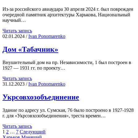
Из-за российского авиаудара 30 апреля 2024 г. был поврежден
очередной памятник архитектуры Харькова, Национальный
научный…
НИИ
Читать запись
экспериментальной
02.01.2024
/
Іvan Ponomarenko
ветеринарии
Дом «Табачник»
Внушительный дом на пр. Независимости, 1 был построен в
1927 — 1931 гг. по проекту…
Дом
Читать запись
«Табачник»
31.12.2023
/
Іvan Ponomarenko
Укрсовхозобъединение
Здание по адресу ул. Сумская, 76 было построено в 1927-1928
г. для «Укрсовхозобъединения», треста времен…
Укрсовхозобъединение
Читать запись
Пагинация
1
2
…
7
Следующий
Харьков Манящий