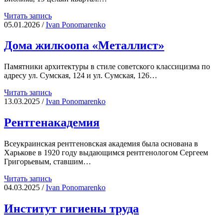
Двадцатка
Читать запись
05.01.2026
/
Іvan Ponomarenko
Дома жилкоопа «Металлист»
Памятники архитектуры в стиле советского классицизма по
адресу ул. Сумская, 124 и ул. Сумская, 126…
Дома
Читать запись
жилкоопа
13.03.2025
/
Іvan Ponomarenko
«Металлист»
Рентгенакадемия
Всеукраинская рентгеновская академия была основана в
Харькове в 1920 году выдающимся рентгенологом Сергеем
Григорьевым, ставшим…
Рентгенакадемия
Читать запись
04.03.2025
/
Іvan Ponomarenko
Институт гигиены труда