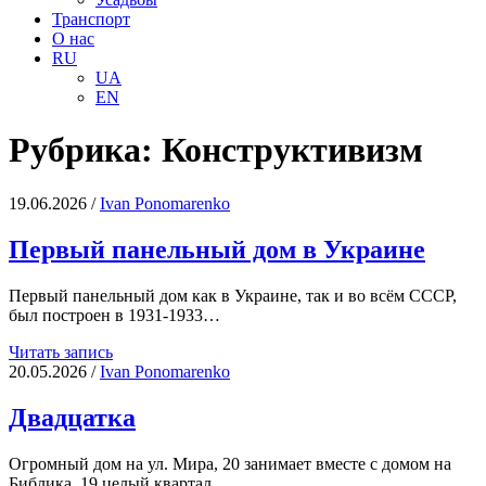
Транспорт
О нас
RU
UA
EN
Рубрика:
Конструктивизм
19.06.2026
/
Іvan Ponomarenko
Первый панельный дом в Украине
Первый панельный дом как в Украине, так и во всём СССР,
был построен в 1931-1933…
Первый
Читать запись
панельный
20.05.2026
/
Іvan Ponomarenko
дом
в
Двадцатка
Украине
Огромный дом на ул. Мира, 20 занимает вместе с домом на
Библика, 19 целый квартал.…