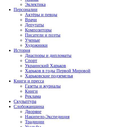
Эклектика
Персоналии
Актёры и певцы
Врачи
Депутаты
Композиторы
Писатели и поэты
Ученые
Художники
История
Диаспоры и дипломаты
Спорт
Украинский Харьков
Харьков в годы Первой Мировой
Харьковские подземелья
Книги и пресса
Газеты и журналы
Книги
Реклама
Скульптура
Слобожанщина
Дворяне
Накипело-Экспедиция
Традиции
Усадьбы