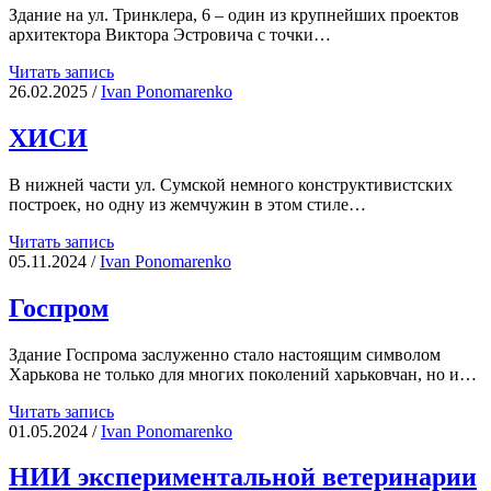
Здание на ул. Тринклера, 6 – один из крупнейших проектов
архитектора Виктора Эстровича с точки…
Институт
Читать запись
гигиены
26.02.2025
/
Іvan Ponomarenko
труда
ХИСИ
В нижней части ул. Сумской немного конструктивистских
построек, но одну из жемчужин в этом стиле…
ХИСИ
Читать запись
05.11.2024
/
Іvan Ponomarenko
Госпром
Здание Госпрома заслуженно стало настоящим символом
Харькова не только для многих поколений харьковчан, но и…
Госпром
Читать запись
01.05.2024
/
Іvan Ponomarenko
НИИ экспериментальной ветеринарии