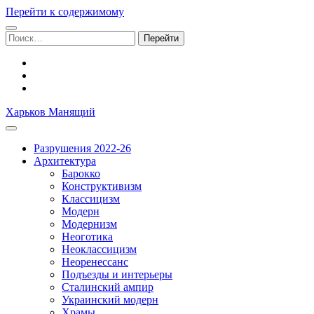
Перейти к содержимому
Поиск:
facebook
youtube
email
Харьков Манящий
Разрушения 2022-26
Архитектура
Барокко
Конструктивизм
Классицизм
Модерн
Модернизм
Неоготика
Неоклассицизм
Неоренессанс
Подъезды и интерьеры
Сталинский ампир
Украинский модерн
Храмы