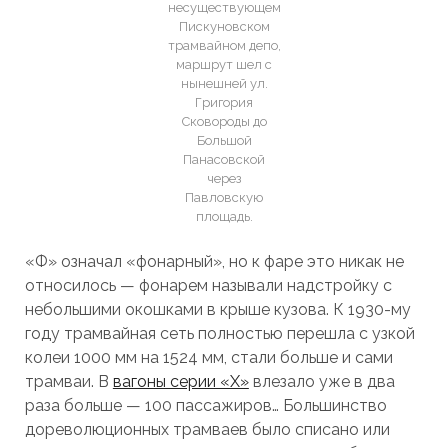
несуществующем
Пискуновском
трамвайном депо,
маршрут шел с
нынешней ул.
Григория
Сковороды до
Большой
Панасовской
через
Павловскую
площадь.
«Ф» означал «фонарный», но к фаре это никак не
относилось — фонарем называли надстройку с
небольшими окошками в крыше кузова. К 1930-му
году трамвайная сеть полностью перешла с узкой
колеи 1000 мм на 1524 мм, стали больше и сами
трамваи. В
вагоны серии «Х»
влезало уже в два
раза больше — 100 пассажиров… Большинство
дореволюционных трамваев было списано или