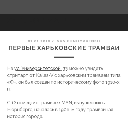
facebook
youtube
email
ХАРЬКОВ МАНЯЩИЙ
01.01.2018
/
ІVAN PONOMARENKO
ПЕРВЫЕ ХАРЬКОВСКИЕ ТРАМВАИ
На
ул. Университетской, 33
можно увидеть
стритарт от Kailas-V с харьковским трамваем типа
«Ф», он был создан по историческому фото 1910-х
гг.
С 12 немецких трамваев MAN, выпущенных в
Нюрнберге, началась в 1906-м году трамвайная
история города.