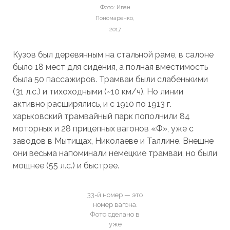
Фото: Иван
Пономаренко,
2017
Кузов был деревянным на стальной раме, в салоне
было 18 мест для сидения, а полная вместимость
была 50 пассажиров. Трамваи были слабенькими
(31 л.с.) и тихоходными (~10 км/ч). Но линии
активно расширялись, и с 1910 по 1913 г.
харьковский трамвайный парк пополнили 84
мо
торных и 28 прицепных вагонов «Ф», уже с
заводов в Мытищах, Николаеве и Таллине. Внешне
они весьма напоминали немецкие трамваи, но были
мощнее (55 л.с.) и быстрее.
33-й номер — это
номер вагона.
Фото сделано в
уже