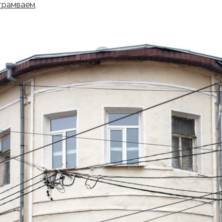
трамваем
.