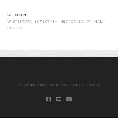
КАТЕГОРІЇ
АРХІТЕКТУРА
ЕКЛЕКТИЗМ
НЕОГОТИКА
РУЙНАЦІЇ
2022-26
ХАРКІВ, ЩО МАНИТЬ
Улюблене місто нас все манить і манить
facebook
youtube
email