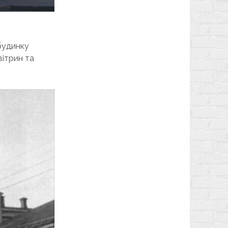
будинку
вітрин та