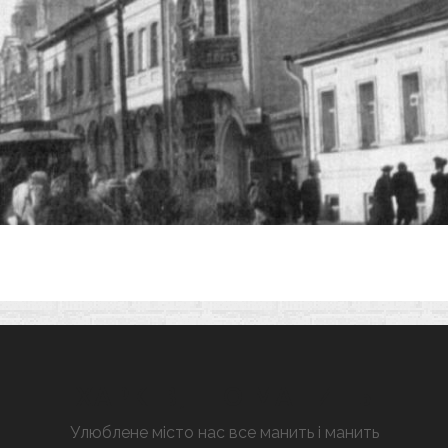
ХАРКІВ, ЩО МАНИТЬ
Улюблене місто нас все манить і манить