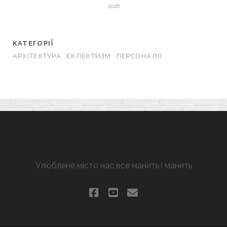
2016
КАТЕГОРІЇ
АРХІТЕКТУРА
ЕКЛЕКТИЗМ
ПЕРСОНАЛІЇ
ХАРКІВ, ЩО МАНИТЬ
Улюблене місто нас все манить і манить
facebook
youtube
email