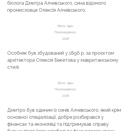
біолога Дмитра Алчевського, сина відомого
промисловця Олексія Алчевського.
Фото: Іван
Пономаренко,
2016
Особняк був збудований у 1896 р. за проєктом
архітектора Олексія Бекетова у мавританському
стилі.
Фото: Іван
Пономаренко,
2016
Дмитро був єдиним із синів Алчевського, який крім
основної спеціалізації, добре розбирався у
фінансах та економіці та підтримував справу