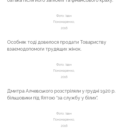
батька після його загибелі та фінансового краху.
Фото: Іван
Пономаренко,
2016
Особняк тоді довелося продати Товариству
взаємодопомоги трудящих жінок.
Фото: Іван
Пономаренко,
2016
Дмитра Алчевського розстріляли у грудні 1920 р.
більшовики під Ялтою “за службу у білих”.
Фото: Іван
Пономаренко,
2016