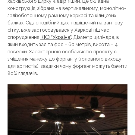
харківського цирку Федір Яшин. Це складна
конструкція, зібрана на вертикальному, монолітно-
залізобетонному рамному каркасі та кільцевих
балках. Сідлоподібний дах, підвішений на вантову
сітку, вже застосовувався у Харкові під час
спорудження
ККЗ “Україна”
. Діаметр циліндра, в
який входить зал та фоє – 60 метрів, висота – 4
поверхи. Характерною особливістю проєкту є
зміщення манежу до форгангу (головного виходу
для артистів), завдяки чому форганг можуть бачити
80% глядачів.