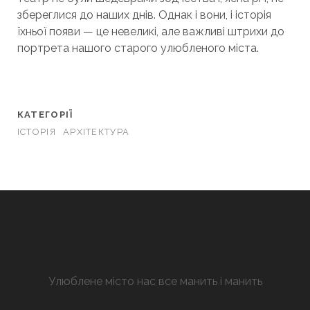
збереглися до наших днів. Однак і вони, і історія
їхньої появи — це невеликі, але важливі штрихи до
портрета нашого старого улюбленого міста.
КАТЕГОРІЇ
ІСТОРІЯ
АРХІТЕКТУРА
ХАРКІВ, ЩО МАНИТЬ
Улюблене місто нас все манить і манить