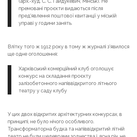
(арх.-худ. С. С. Гайдукевич, Мінськ). Не
премовані проєкти видаються після
пред’явлення поштової квитанції у міській
управі у години занять.
Влітку того ж 1912 року в тому ж журналі з’явилося
ще одне оголошення:
Харківський комерційний клуб оголошує
конкурс на складання проєкту
залізобетонного напіввідкритого літнього
театру у саду клубу
У цих двох відкритих архітектурних конкурсах, в
принципі, не було нічого особливого.
Трансформаторна будка та напіввідкритий літній
театр не були шедеврами зодчества і, ясна річ, не