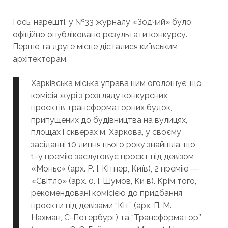
І ось, нарешті, у №33 журналу «Зодчий» було
офіційно опубліковано результати конкурсу.
Перше та друге місце дісталися київським
архітекторам.
Харківська міська управа цим оголошує, що
комісія журі з розгляду конкурсних
проєктів трансформаторних будок,
припущених до будівництва на вулицях,
площах і скверах м. Харкова, у своєму
засіданні 10 липня цього року знайшла, що
1-у премію заслуговує проєкт під девізом
«Моньє» (арх. Р. І. Кітнер, Київ), 2 премію ―
«Світло» (арх. 0. І. Шумов, Київ). Крім того,
рекомендовані комісією до придбання
проєкти під девізами “Кіт” (арх. П. М.
Нахман, С-Петербург) та “Трансформатор”