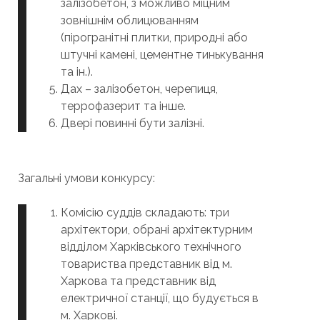
залізобетон, з можливо міцним
зовнішнім облицюванням
(пірогранітні плитки, природні або
штучні камені, цементне тинькування
та ін.).
Дах – залізобетон, черепиця,
террофазерит та інше.
Двері повинні бути залізні.
Загальні умови конкурсу:
Комісію суддів складають: три
архітектори, обрані архітектурним
відділом Харківського технічного
товариства представник від м.
Харкова та представник від
електричної станції, що будується в
м. Харкові.