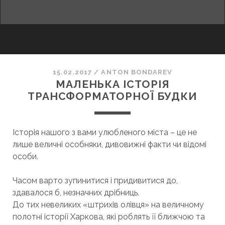
facebook
youtube
email
ХАРКІВ, ЩО МАНИТЬ
15.02.2017
/
ANTON BONDAREV
МАЛЕНЬКА ІСТОРІЯ
ТРАНСФОРМАТОРНОЇ БУДКИ
Історія нашого з вами улюбленого міста – це не
лише величні особняки, дивовижні факти чи відомі
особи.
Часом варто зупинитися і придивитися до,
здавалося б, незначних дрібниць.
До тих невеликих «штрихів олівця» на величному
полотні історії Харкова, які роблять її ближчою та