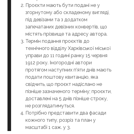
Проєкти мають бути подані не у
згорнутому або складеному вигляді,
під девізами та з додатком
запечатаних девізних конвертів, що
містять прізвище та адресу автора.
Термін подання проєктів до
технічного відділу Харківської міської
управи до 11 годині ранку 15 червня
1912 року. Іногородні автори
протягом наступних п’яти днів мають
подати поштову квитанцію, яка
свідчить, що проєкт надіслано не
пізніше зазначеного терміну; проєкти,
доставлені на 5 днів пізніше строку,
не розглядатимуться.
Потрібно представити два фасади
кожного типу, розріз та план у
масштабі 1 саж. у 3.