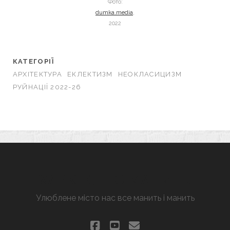
Фото:
dumka.media
,
2022
КАТЕГОРІЇ
АРХІТЕКТУРА
ЕКЛЕКТИЗМ
НЕОКЛАСИЦИЗМ
РУЙНАЦІЇ 2022-26
ХАРКІВ, ЩО МАНИТЬ
Улюблене місто нас все манить і манить
facebook
youtube
email