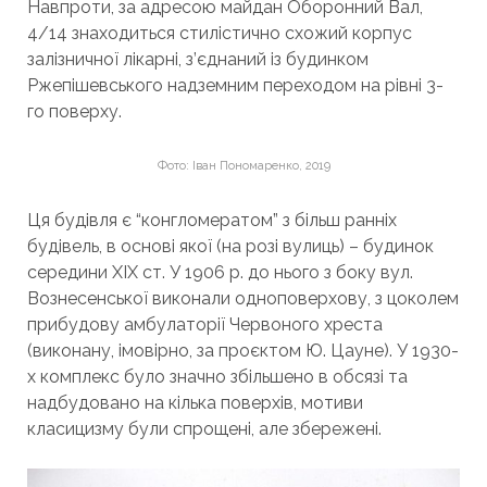
Навпроти, за адресою майдан Оборонний Вал,
4/14 знаходиться стилістично схожий корпус
залізничної лікарні, з’єднаний із будинком
Ржепішевського надземним переходом на рівні 3-
го поверху.
Фото: Іван Пономаренко, 2019
Ця будівля є “конгломератом” з більш ранніх
будівель, в основі якої (на розі вулиць) – будинок
середини XIX ст. У 1906 р. до нього з боку вул.
Вознесенської виконали одноповерхову, з цоколем
прибудову амбулаторії Червоного хреста
(виконану, імовірно, за проєктом Ю. Цауне). У 1930-
х комплекс було значно збільшено в обсязі та
надбудовано на кілька поверхів, мотиви
класицизму були спрощені, але збережені.