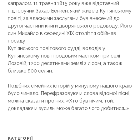
капралом. 11 травня 1815 року вже відставний
підпоручик Захар Бенкен, який живе в Куп’янському
повіті, за власними заслугами був внесений до
другої частини книги дворянського родоводу. Його
син Михайло в середині XIX століття обіймав
посаду
Куп’янського повітового судді, володів у
Куп’янському повіті родовим маєтком при селі
Лозовій, 1200 десятинами землі з лісом, а також
близько 500 селян.
Подібних сімейних історій у минулому нашого краю
було чимало. Перефразовуючи слова відомої пісні,
можна сказати про них: «Хто був нічим, той,
докладаючи зусиль, може багато чого добитися…»
КАТЕГОРІЇ