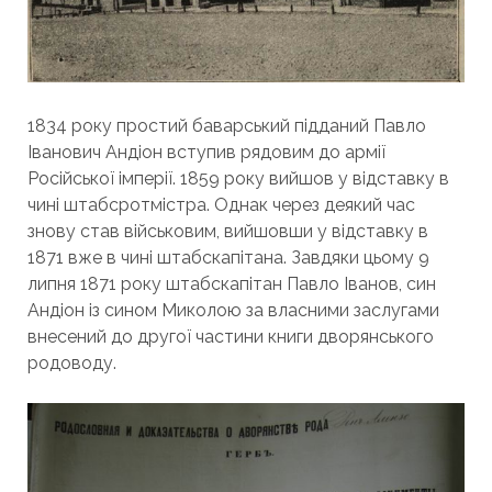
1834 року простий баварський підданий Павло
Іванович Андіон вступив рядовим до армії
Російської імперії. 1859 року вийшов у відставку в
чині штабсротмістра. Однак через деякий час
знову став військовим, вийшовши у відставку в
1871 вже в чині штабскапітана. Завдяки цьому 9
липня 1871 року штабскапітан Павло Іванов, син
Андіон із сином Миколою за власними заслугами
внесений до другої частини книги дворянського
родоводу.