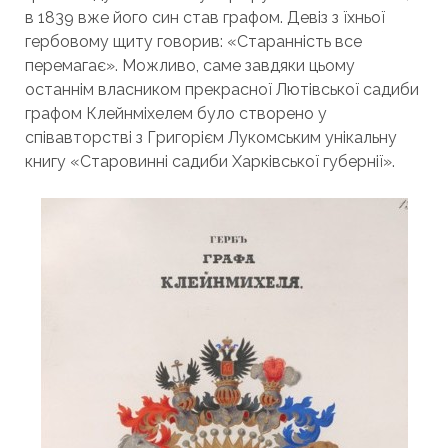
в 1839 вже його син став графом. Девіз з їхньої
гербовому щиту говорив: «Старанність все
перемагає». Можливо, саме завдяки цьому
останнім власником прекрасної Лютівської садиби
графом Клейнміхелем було створено у
співавторстві з Григорієм Лукомським унікальну
книгу «Старовинні садиби Харківської губернії».