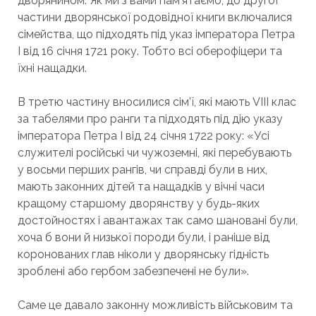
дворянином. Як ми з вами пам’ятаємо, до другої
частини дворянської родовідної книги включалися
сімейства, що підходять під указ імператора Петра
I від 16 січня 1721 року. Тобто всі оберофіцери та
їхні нащадки.
В третю частину вносилися сім’ї, які мають VIII клас
за табелями про ранги та підходять під дію указу
імператора Петра I від 24 січня 1722 року: «Усі
служителі російські чи чужоземні, які перебувають
у восьми перших рангів, чи справді були в них,
мають законних дітей та нащадків у вічні часи
кращому старшому дворянству у будь-яких
достойностях і авантажах так само шановані були,
хоча б вони й низької породи були, і раніше від
коронованих глав ніколи у дворянську гідність
зроблені або гербом забезпечені не були».
Саме це давало законну можливість військовим та