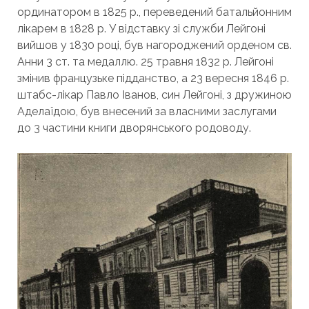
ординатором в 1825 р., переведений батальйонним
лікарем в 1828 р. У відставку зі служби Лейгоні
вийшов у 1830 році, був нагороджений орденом св.
Анни 3 ст. та медаллю. 25 травня 1832 р. Лейгоні
змінив французьке підданство, а 23 вересня 1846 р.
штабс-лікар Павло Іванов, син Лейгоні, з дружиною
Аделаїдою, був внесений за власними заслугами
до 3 частини книги дворянського родоводу.