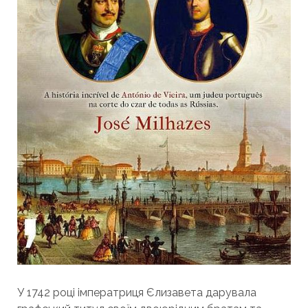
У 1742 році імператриця Єлизавета дарувала