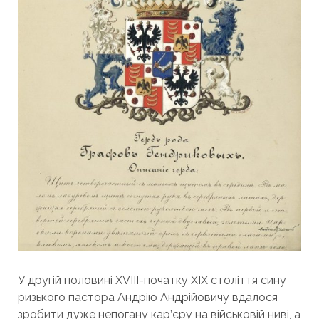
У другій половині XVIII-початку XIX століття сину
ризького пастора Андрію Андрійовичу вдалося
зробити дуже непогану кар’єру на військовій ниві, а