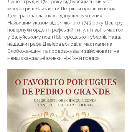
Лише 1 грудня 1741 року відбувся іменний указ
імператриці Єлизавети Петрівни про звільнення
Девієра із заслання «з відпущенням вини».
Найвищим указом від 14 лютого 1743 року Девієру
повернули орден і графський титул, і навіть маєток
у Валуйському повіті Білгородської губернії. Надалі
нащадки графа Девієра володіли маєтками на
Слобожанщині та продовжували здійснювати не
менш скандальні вчинки, ніж їхній предок.