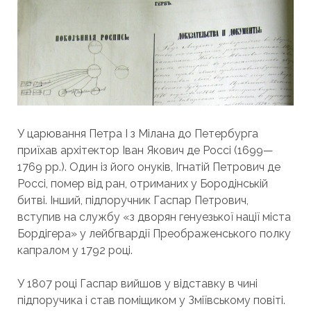
У царювання Петра I з Мілана до Петербурга
приїхав архітектор Іван Якович де Россі (1699—
1769 рр.). Один із його онуків, Ігнатій Петрович де
Россі, помер від ран, отриманих у Бородінській
битві. Інший, підпоручник Гаспар Петрович,
вступив на службу «з дворян генуезької нації міста
Бордігера» у лейбгвардії Преображенського полку
капралом у 1792 році.
У 1807 році Гаспар вийшов у відставку в чині
підпоручика і став поміщиком у Зміївському повіті.