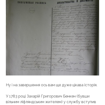
Ну і на завершення ось вам ще дуже цікава історія.
У 1783 році Захарій Григорович Бенкен (бувши
вільним ліфляндським жителем) у службу вступив