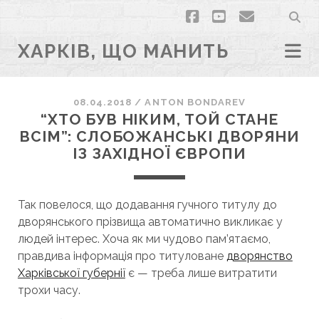
facebook
youtube
email
ХАРКІВ, ЩО МАНИТЬ
08.04.2018
/
ANTON BONDAREV
“ХТО БУВ НІКИМ, ТОЙ СТАНЕ
ВСІМ”: СЛОБОЖАНСЬКІ ДВОРЯНИ
ІЗ ЗАХІДНОЇ ЄВРОПИ
Так повелося, що додавання гучного титулу до
дворянського прізвища автоматично викликає у
людей інтерес. Хоча як ми чудово пам’ятаємо,
правдива інформація про титуловане
дворянство
Харківської губернії
є — треба лише витратити
трохи часу.