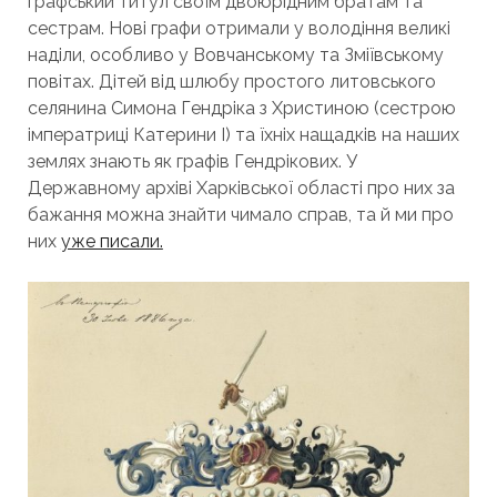
графський титул своїм двоюрідним братам та
сестрам. Нові графи отримали у володіння великі
наділи, особливо у Вовчанському та Зміївському
повітах. Дітей від шлюбу простого литовського
селянина Симона Гендріка з Христиною (сестрою
імператриці Катерини I) та їхніх нащадків на наших
землях знають як графів Гендрікових. У
Державному архіві Харківської області про них за
бажання можна знайти чимало справ, та й ми про
них
уже писали.