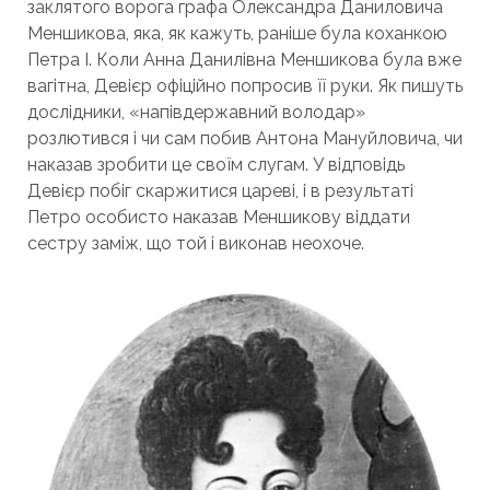
заклятого ворога графа Олександра Даниловича
Меншикова, яка, як кажуть, раніше була коханкою
Петра I. Коли Анна Данилівна Меншикова була вже
вагітна, Девієр офіційно попросив її руки. Як пишуть
дослідники, «напівдержавний володар»
розлютився і чи сам побив Антона Мануйловича, чи
наказав зробити це своїм слугам. У відповідь
Девієр побіг скаржитися цареві, і в результаті
Петро особисто наказав Меншикову віддати
сестру заміж, що той і виконав неохоче.