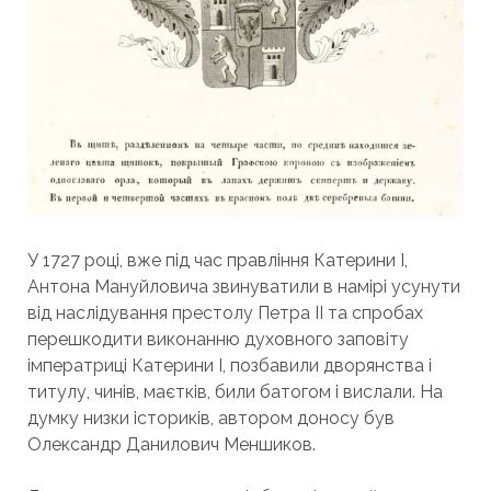
У 1727 році, вже під час правління Катерини I,
Антона Мануйловича звинуватили в намірі усунути
від наслідування престолу Петра II та спробах
перешкодити виконанню духовного заповіту
імператриці Катерини I, позбавили дворянства і
титулу, чинів, маєтків, били батогом і вислали. На
думку низки істориків, автором доносу був
Олександр Данилович Меншиков.