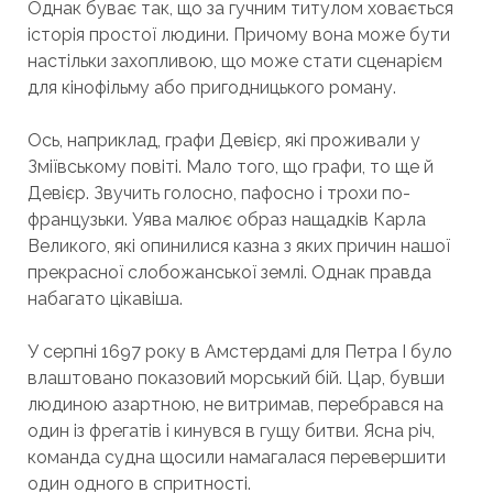
Однак буває так, що за гучним титулом ховається
історія простої людини. Причому вона може бути
настільки захопливою, що може стати сценарієм
для кінофільму або пригодницького роману.
Ось, наприклад, графи Девієр, які проживали у
Зміївському повіті. Мало того, що графи, то ще й
Девієр. Звучить голосно, пафосно і трохи по-
французьки. Уява малює образ нащадків Карла
Великого, які опинилися казна з яких причин нашої
прекрасної слобожанської землі. Однак правда
набагато цікавіша.
У серпні 1697 року в Амстердамі для Петра I було
влаштовано показовий морський бій. Цар, бувши
людиною азартною, не витримав, перебрався на
один із фрегатів і кинувся в гущу битви. Ясна річ,
команда судна щосили намагалася перевершити
один одного в спритності.