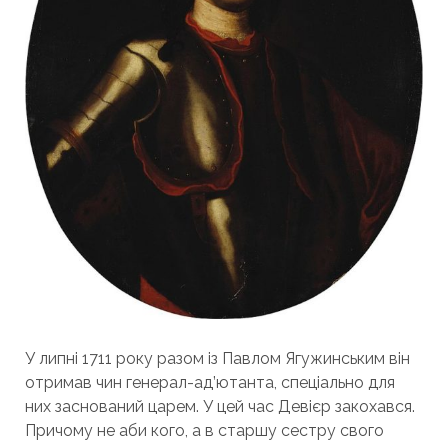
У липні 1711 року разом із Павлом Ягужинським він
отримав чин генерал-ад’ютанта, спеціально для
них заснований царем. У цей час Девієр закохався.
Причому не аби кого, а в старшу сестру свого