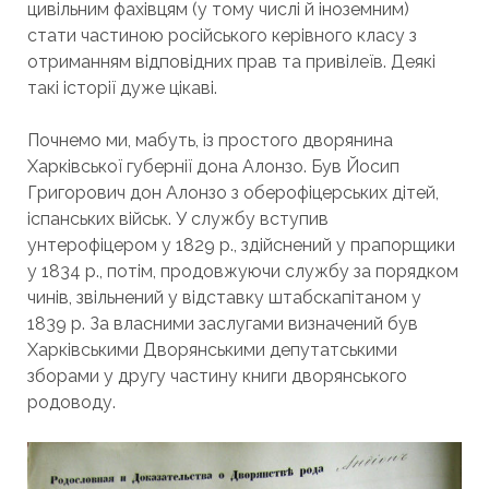
цивільним фахівцям (у тому числі й іноземним)
стати частиною російського керівного класу з
отриманням відповідних прав та привілеїв. Деякі
такі історії дуже цікаві.
Почнемо ми, мабуть, із простого дворянина
Харківської губернії дона Алонзо. Був Йосип
Григорович дон Алонзо з оберофіцерських дітей,
іспанських військ. У службу вступив
унтерофіцером у 1829 р., здійснений у прапорщики
у 1834 р., потім, продовжуючи службу за порядком
чинів, звільнений у відставку штабскапітаном у
1839 р. За власними заслугами визначений був
Харківськими Дворянськими депутатськими
зборами у другу частину книги дворянського
родоводу.