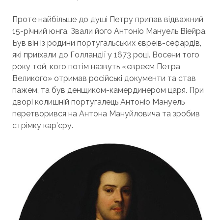
Проте найбільше до душі Петру припав відважний
15-річний юнга. Звали його Антоніо Мануель Віейра.
Був він із родини португальських євреїв-сефардів,
які приїхали до Голландії у 1673 році. Восени того
року той, кого потім назвуть «євреєм Петра
Великого» отримав російські документи та став
пажем, та був денщиком-камердинером царя. При
дворі колишній португалець Антоніо Мануель
перетворився на Антона Мануйловича та зробив
стрімку кар’єру.