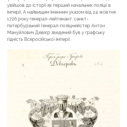
увійшов до історії як перший начальник поліції в
імперії. А найвищим іменним указом від 24 жовтня
1726 року генерал-лейтенант, санкт-
петербурзький генерал-поліцмейстер Антон
Мануйлович Девієр зведений був у графську
гідність Всеросійської імперії.