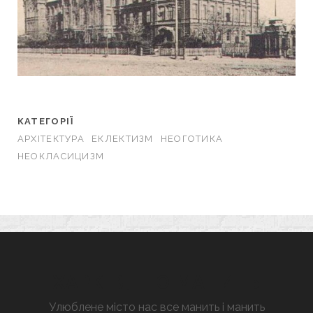
КАТЕГОРІЇ
АРХІТЕКТУРА
ЕКЛЕКТИЗМ
НЕОГОТИКА
НЕОКЛАСИЦИЗМ
ХАРКІВ, ЩО МАНИТЬ
Улюблене місто нас все манить і манить