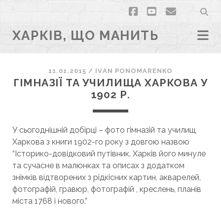
facebook
youtube
email
ХАРКІВ, ЩО МАНИТЬ
11.01.2015
/
ІVAN PONOMARENKO
ГІМНАЗІЇ ТА УЧИЛИЩА ХАРКОВА У
1902 Р.
У сьогоднішній добірці – фото гімназій та училищ
Харкова з книги 1902-го року з довгою назвою
“Історико-довідковий путівник. Харків його минуле
та сучасне в малюнках та описах з додатком
знімків відтворених з рідкісних картин, акварелей,
фотографій, гравюр, фотографій , креслень, планів
міста 1768 і нового.”