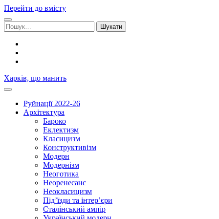
Перейти до вмісту
Шукати:
facebook
youtube
email
Харків, що манить
Руйнації 2022-26
Архітектура
Бароко
Еклектизм
Класицизм
Конструктивізм
Модерн
Модернізм
Неоготика
Неоренесанс
Неокласицизм
Під’їзди та інтер’єри
Сталінський ампір
Український модерн