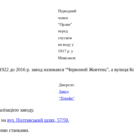
Підводний
човен
“Орлан”
перед
спуском
на воду у
1917 р. у
Миколаєві
 1922 до 2016 р. завод називався “Червоний Жовтень”, а вулиця 
Джерело:
Завод
“Плінфа”
лізацією заводу.
ю на
вул. Полтавський шлях, 57/59.
ими станками.