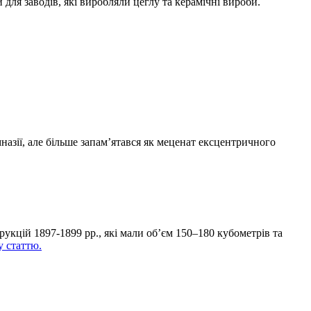
 для заводів, які виробляли цеглу та керамічні вироби.
азії, але більше запам’ятався як меценат ексцентричного
рукцій 1897-1899 рр., які мали об’єм 150–180 кубометрів та
у статтю.