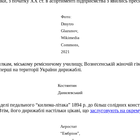
ки, з початку ХХ ст. в асортименті підприємства з’явились преси
Фото:
Dmytro
Glazunov,
Wikimedia
Commons,
2021
кам, міському ремісничому училищу, Вознесенській жіночій гімн
перші на території України дирижаблі.
Костянтин
Данилевський
делі педального “килима-літака” 1894 р. до більш солідних конст
Втім, його дирижаблі настільки цікаві, що
заслуговують на окрем
Аеростат
“Ембріон”,