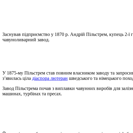
Заснував підприємство у 1870 р. Андрій Пільстрем, купець 2-ї
чавуноливарний завод.
У 1875-му Пільстрем став повним власником заводу та запросив 
з’явилась ціла
діаспора лютеран
шведського та німецького похо
Завод Пільстрема почав з виплавки чавунних виробів для залізни
машинах, турбінах та пресах.