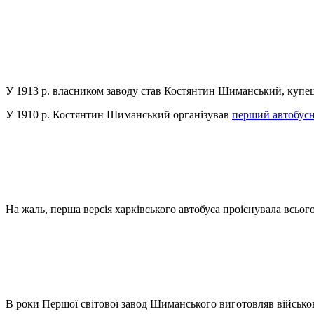
У 1913 р. власником заводу став Костянтин Шиманський, купец
У 1910 р. Костянтин Шиманський організував
перший автобус
На жаль, перша версія харківського автобуса проіснувала всьог
В роки Першої світової завод Шиманського виготовляв військову