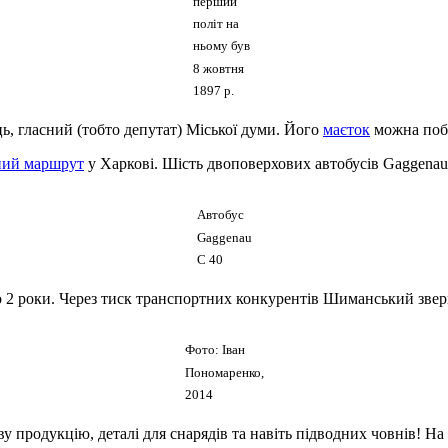
перший
політ на
ньому був
8 жовтня
1897 р.
ь, гласний (тобто депутат) Міської думи. Його
маєток
можна поба
ний маршрут
у Харкові. Шість двоповерхових автобусів Gaggenau
Автобус
Gaggenau
С 40
о 2 роки. Через тиск транспортних конкурентів Шиманський зверну
Фото: Іван
Пономаренко,
2014
 продукцію, деталі для снарядів та навіть підводних човнів! На 