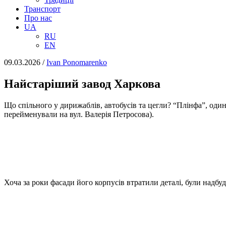
Транспорт
Про нас
UA
RU
EN
09.03.2026
/
Іvan Ponomarenko
Найстаріший завод Харкова
Що спільного у дирижаблів, автобусів та цегли? “Плінфа”, один
перейменували на вул. Валерія Петросова).
Хоча за роки фасади його корпусів втратили деталі, були надбуд