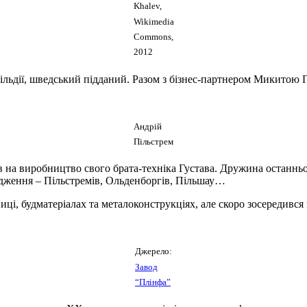
Khalev,
Wikimedia
Commons,
2012
 гільдії, шведський підданий. Разом з бізнес-партнером Микито
Андрій
Пільстрем
на виробництво свого брата-техніка Густава. Дружина останнього 
дження – Пільстремів, Ольденборгів, Пільшау…
ці, будматеріалах та металоконструкціях, але скоро зосередився 
Джерело:
Завод
“Плінфа”