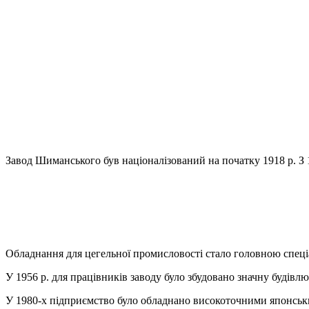
Завод Шиманського був націоналізований на початку 1918 р. З
Обладнання для цегельної промисловості стало головною спеціа
У 1956 р. для працівників заводу було збудовано значну будівл
У 1980-х підприємство було обладнано високоточними японськ