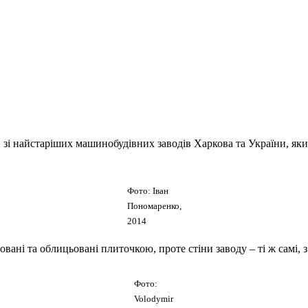
 зі найстаріших машинобудівних заводів Харкова та України, який
Фото: Іван
Пономаренко,
2014
овані та облицьовані плиточкою, проте стіни заводу – ті ж самі, з
Фото:
Volodymir