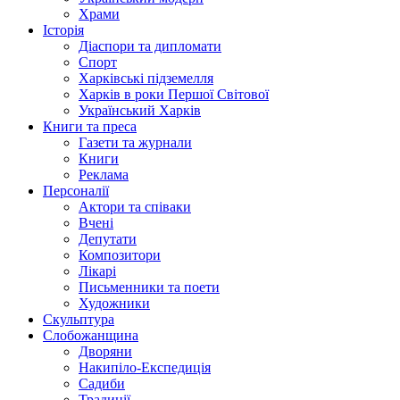
Храми
Історія
Діаспори та дипломати
Спорт
Харківські підземелля
Харків в роки Першої Світової
Український Харків
Книги та преса
Газети та журнали
Книги
Реклама
Персоналії
Актори та співаки
Вчені
Депутати
Композитори
Лікарі
Письменники та поети
Художники
Скульптура
Слобожанщина
Дворяни
Накипіло-Експедиція
Садиби
Традиції