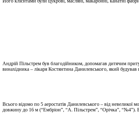
Його клієнтами були цукрові, масляні, макаронні, канатні фабри
Андрій Пільстрем був благодійником, допомагав дитячим притул
винахідника – лікаря Костянтина Данилевського, який будував 
Всього відомо по 5 аеростатів Данилевського – від невеликої мо
довжину до 16 м (“Ембріон”, “А. Пільстрем”, “Орічка”, “№4”). 