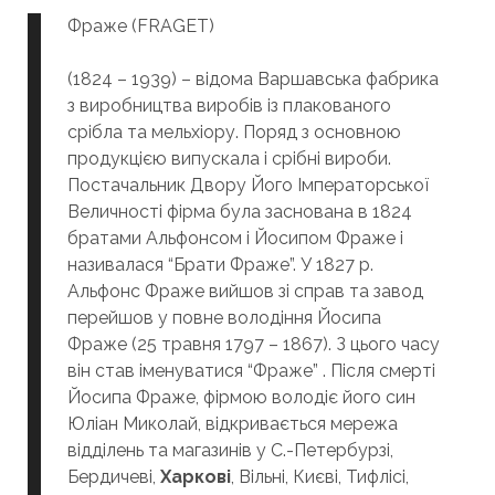
Фраже (FRAGET)
(1824 – 1939) – відома Варшавська фабрика
з виробництва виробів із плакованого
срібла та мельхіору. Поряд з основною
продукцією випускала і срібні вироби.
Постачальник Двору Його Імператорської
Величності фірма була заснована в 1824
братами Альфонсом і Йосипом Фраже і
називалася “Брати Фраже”. У 1827 р.
Альфонс Фраже вийшов зі справ та завод
перейшов у повне володіння Йосипа
Фраже (25 травня 1797 – 1867). З цього часу
він став іменуватися “Фраже” . Після смерті
Йосипа Фраже, фірмою володіє його син
Юліан Миколай, відкривається мережа
відділень та магазинів у С.-Петербурзі,
Бердичеві,
Харкові
, Вільні, Києві, Тифлісі,