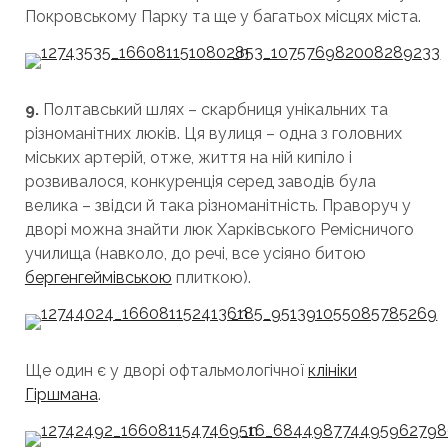
Покровському Парку та ще у багатьох місцях міста.
9.
Полтавський шлях – скарбниця унікальних та
різноманітних люків. Ця вулиця – одна з головних
міських артерій, отже, життя на ній кипіло і
розвивалося, конкуренція серед заводів була
велика – звідси й така різноманітність. Праворуч у
дворі можна знайти люк Харківського Ремісничого
училища (навколо, до речі, все усіяно битою
бергенгеймівською
плиткою).
Ще один є у дворі офтальмологічної
клініки
Гіршмана
.