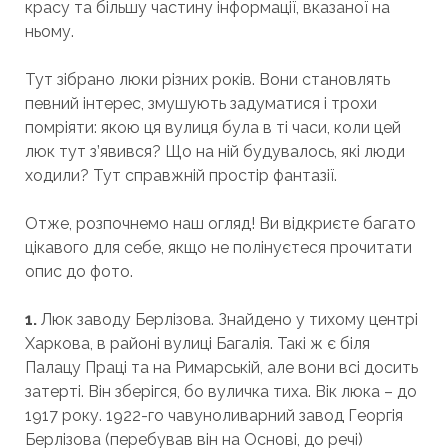
красу та більшу частину інформації, вказаної на
ньому.
Тут зібрано люки різних років. Вони становлять
певний інтерес, змушують задуматися і трохи
помріяти: якою ця вулиця була в ті часи, коли цей
люк тут з’явився? Що на ній будувалось, які люди
ходили? Тут справжній простір фантазії.
Отже, розпочнемо наш огляд! Ви відкриєте багато
цікавого для себе, якщо не полінуєтеся прочитати
опис до фото.
1.
Люк заводу Берлізова. Знайдено у тихому центрі
Харкова, в районі вулиці Багалія. Такі ж є біля
Палацу Праці та на Римарській, але вони всі досить
затерті. Він зберігся, бо вуличка тиха. Вік люка – до
1917 року. 1922-го чавуноливарний завод Георгія
Берлізова (перебував він на Основі, до речі)