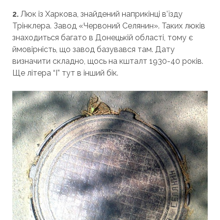
2.
Люк із Харкова, знайдений наприкінці в’їзду
Трінклера. Завод «Червоний Селянин». Таких люків
знаходиться багато в Донецькій області, тому є
ймовірність, що завод базувався там. Дату
визначити складно, щось на кшталт 1930-40 років.
Ще літера “І” тут в інший бік.