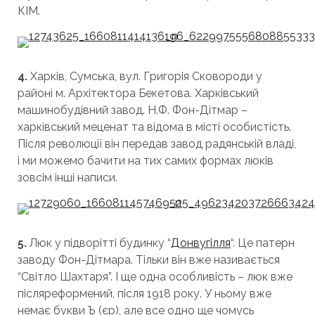
КІМ.
4.
Харків, Сумська, вул. Григорія Сковороди у
районі м. Архітектора Бекетова. Харківський
машинобудівний завод. Н.Ф. Фон-Дітмар –
харківський меценат та відома в місті особистість.
Після революції він передав завод радянській владі,
і ми можемо бачити на тих самих формах люків
зовсім інші написи.
5.
Люк у підворітті будинку “
Донвугілля
“. Це патерн
заводу Фон-Дітмара. Тільки він вже називається
“Світло Шахтаря”. І ще одна особливість – люк вже
післяреформений, після 1918 року. У ньому вже
немає букви Ъ (єр), але все одно ще чомусь