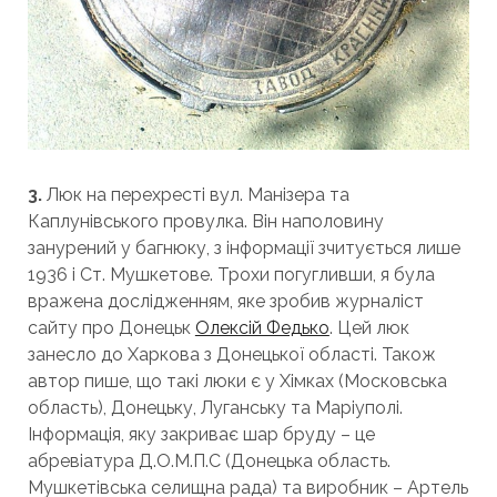
3.
Люк на перехресті вул. Манізера та
Каплунівського провулка. Він наполовину
занурений у багнюку, з інформації зчитується лише
1936 і Ст. Мушкетове. Трохи погугливши, я була
вражена дослідженням, яке зробив журналіст
сайту про Донецьк
Олексій Федько
. Цей люк
занесло до Харкова з Донецької області. Також
автор пише, що такі люки є у Хімках (Московська
область), Донецьку, Луганську та Маріуполі.
Інформація, яку закриває шар бруду – це
абревіатура Д.О.М.П.С (Донецька область.
Мушкетівська селищна рада) та виробник – Артель