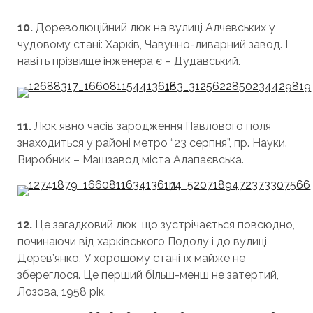
10.
Дореволюційний люк на вулиці Алчевських у
чудовому стані: Харків, Чавунно-ливарний завод. І
навіть прізвище інженера є – Дудавський.
11.
Люк явно часів зародження Павлового поля
знаходиться у районі метро “23 серпня”, пр. Науки.
Виробник – Машзавод міста Алапаєвська.
12.
Це загадковий люк, що зустрічається повсюдно,
починаючи від харківського Подолу і до вулиці
Дерев’янко. У хорошому стані їх майже не
збереглося. Це перший більш-менш не затертий,
Лозова, 1958 рік.