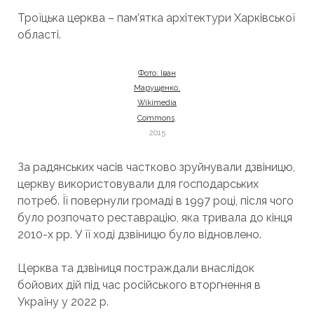
Троїцька церква – пам’ятка архітектури Харківської
області.
Фото: Іван
Марущенко,
Wikimedia
Commons
,
2015
За радянських часів частково зруйнували дзвіницю,
церкву використовували для господарських
потреб. Її повернули громаді в 1997 році, після чого
було розпочато реставрацію, яка тривала до кінця
2010-х рр. У її ході дзвіницю було відновлено.
Церква та дзвіниця постраждали внаслідок
бойових дій під час російського вторгнення в
Україну у 2022 р.