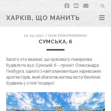
facebook
youtube
email
ХАРКІВ, ЩО МАНИТЬ
10.05.2017
/
ІVAN PONOMARENKO
СУМСЬКА, 6
Багато хто вважає, що красива 5-поверхова
будівля по вул. Сумській, 6 – проєкт Олександра
Гінзбурга, одного з найталановитіших харківських
архітекторів, який збагатив вигляд міста безліччю
будівель у стилі “модерн”.