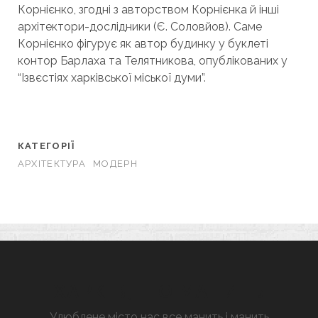
Корнієнко, згодні з авторством Корнієнка й інші
архітектори-дослідники (Є. Соловйов). Саме
Корнієнко фігурує як автор будинку у буклеті
контор Барлаха та Телятникова, опублікованих у
“Ізвєстіях харківської міської думи”.
КАТЕГОРІЇ
АРХІТЕКТУРА
МОДЕРН
ХАРКІВ, ЩО МАНИТЬ
Улюблене місто нас все манить і манить