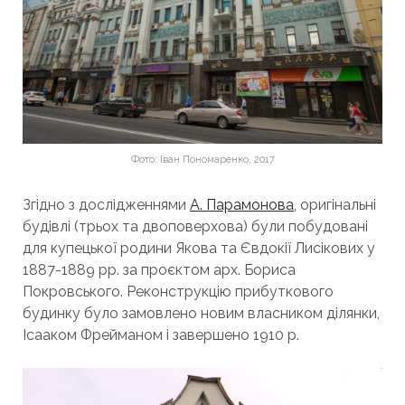
Фото: Іван Пономаренко, 2017
Згідно з дослідженнями
А. Парамонова
, оригінальні
будівлі (трьох та двоповерхова) були побудовані
для купецької родини Якова та Євдокії Лисікових у
1887-1889 рр. за проєктом арх. Бориса
Покровського. Реконструкцію прибуткового
будинку було замовлено новим власником ділянки,
Ісааком Фрейманом і завершено 1910 р.