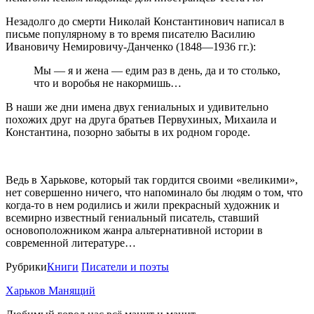
Незадолго до смерти Николай Константинович написал в
письме популярному в то время писателю Василию
Ивановичу Немировичу-Данченко (1848—1936 гг.):
Мы ― я и жена ― едим раз в день, да и то столько,
что и воробья не накормишь…
В наши же дни имена двух гениальных и удивительно
похожих друг на друга братьев Первухиных, Михаила и
Константина, позорно забыты в их родном городе.
Ведь в Харькове, который так гордится своими «великими»,
нет совершенно ничего, что напоминало бы людям о том, что
когда-то в нем родились и жили прекрасный художник и
всемирно известный гениальный писатель, ставший
основоположником жанра альтернативной истории в
современной литературе…
Рубрики
Книги
Писатели и поэты
Харьков Манящий