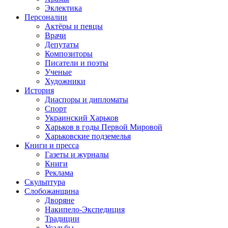
Эклектика
Персоналии
Актёры и певцы
Врачи
Депутаты
Композиторы
Писатели и поэты
Ученые
Художники
История
Диаспоры и дипломаты
Спорт
Украинский Харьков
Харьков в годы Первой Мировой
Харьковские подземелья
Книги и пресса
Газеты и журналы
Книги
Реклама
Скульптура
Слобожанщина
Дворяне
Накипело-Экспедиция
Традиции
Усадьбы