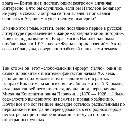
врага — Британии и последующим разгромом англичан.
Интересно, а что бы случилось, если бы Наполеон Бонапарт
не умер, а сбежал с острова святой Елены и попытался
основать в Африке могущественную империю?
Именно этой теме, кстати, было посвящено первое в русской
литературе произведение в жанре «альтернативной истории».
Повесть под названием «Вторая жизнь Наполеона» была
опубликована в 1917 году в «Журнале приключений». Автор
ее ― сейчас, увы, совершенно забытый наш с вами земляк.
Так кто же он, этот «слобожанский Герберт Уэллс», один из
самых плодовитых писателей-фантастов начала ХХ века,
работавший под множеством псевдонимов и в разных
жанрах? Как и имена многих величайших жителей Харькова,
имя талантливейшего писателя, журналиста, переводчика
Михаила Константиновича Первухина (1870 — 1928 гг.) было
безжалостно вычеркнуто из памяти и предано забвению.
Почти все его богатейшее наследие осталось распыленным по
периодике и никогда не переиздавалось в его родном городе,
несмотря на пристальное внимание к нему со стороны
иностранных ученых.