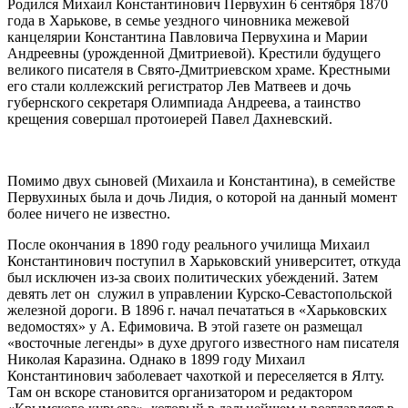
Родился Михаил Константинович Первухин 6 сентября 1870
года в Харькове, в семье уездного чиновника межевой
канцелярии Константина Павловича Первухина и Марии
Андреевны (урожденной Дмитриевой). Крестили будущего
великого писателя в Свято-Дмитриевском храме. Крестными
его стали коллежский регистратор Лев Матвеев и дочь
губернского секретаря Олимпиада Андреева, а таинство
крещения совершал протоиерей Павел Дахневский.
Помимо двух сыновей (Михаила и Константина), в семействе
Первухиных была и дочь Лидия, о которой на данный момент
более ничего не известно.
После окончания в 1890 году реального училища Михаил
Константинович поступил в Харьковский университет, откуда
был исключен из-за своих политических убеждений. Затем
девять лет он служил в управлении Курско-Севастопольской
железной дороги. В 1896 г. начал печататься в «Харьковских
ведомостях» у А. Ефимовича. В этой газете он размещал
«восточные легенды» в духе другого известного нам писателя
Николая Каразина. Однако в 1899 году Михаил
Константинович заболевает чахоткой и переселяется в Ялту.
Там он вскоре становится организатором и редактором