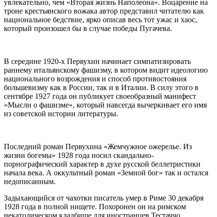
увлекательно, чем «Вторая жизнь Наполеона». Воцарение на
троне крестьянского вожака автор представил читателю как
национальное бедствие, ярко описав весь тот ужас и хаос,
который произошел бы в случае победы Пугачева.
В середине 1920-х Первухин начинает симпатизировать
раннему итальянскому фашизму, в котором видит идеологию
национального возрождения и способ противостояния
большевизму как в России, так и в Италии. В силу этого в
сентябре 1927 года он публикует своеобразный манифест
«Мысли о фашизме», который навсегда вычеркивает его имя
из советской истории литературы.
Последний роман Первухина «Жемчужное ожерелье. Из
жизни богемы» 1928 года носил скандально-
порнографический характер в духе русской беллетристики
начала века. А оккультный роман «Земной бог» так и остался
недописанным.
Задыхающийся от чахотки писатель умер в Риме 30 декабря
1928 года в полной нищете. Похоронен он на римском
некатолическом кладбище для иностранцев Тестаччо.