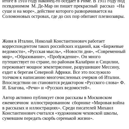
итоге в 1910 году наконец-то оседает в Риме. В 1911 году под
псевдонимом М. Де-Мар он пишет прекрасный рассказ «На
суше и на море», действие которого разворачивается на
Соломоновых островах, где до сих пор обитают плезиозавры.
Живя в Италии, Николай Константинович работает
корреспондентом таких российских изданий, как «Биржевые
ведомости», «Русская мысль», «Новости дня», «Современный
мир», «Образование», «Пробуждение». Он много
путешествует по стране, по районам Калабрии и Сицилии,
переживает мощное землетрясение, разрушившее Мессину,
ездит к берегам Северной Африки. Все это послужило
толчком к написанию многочисленных очерков об Италии.
Впоследствии он становится редактором «Русского слова» Ф.
И. Благова, «Речи» и «Русских ведомостей».
Автор активно публикует свои рассказы в Московском
ежемесячном иллюстрированном сборнике «Мировая война
в рассказах и иллюстрациях». Среди писателей Михаил
Константинович считался «художником чеховской школы,
сумевшим передать скорбь серенькой жизни».