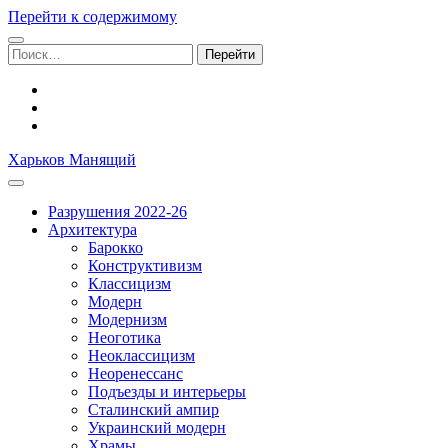
Перейти к содержимому
Поиск:
facebook
youtube
email
Харьков Манящий
Разрушения 2022-26
Архитектура
Барокко
Конструктивизм
Классицизм
Модерн
Модернизм
Неоготика
Неоклассицизм
Неоренессанс
Подъезды и интерьеры
Сталинский ампир
Украинский модерн
Храмы