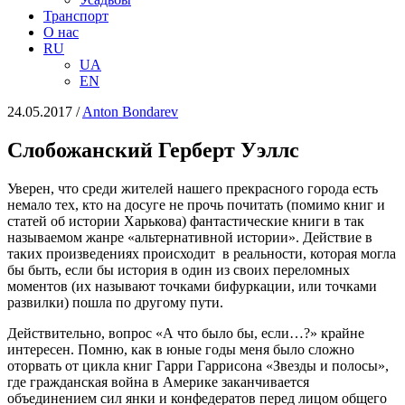
Транспорт
О нас
RU
UA
EN
24.05.2017
/
Anton Bondarev
Слобожанский Герберт Уэллс
Уверен, что среди жителей нашего прекрасного города есть
немало тех, кто на досуге не прочь почитать (помимо книг и
статей об истории Харькова) фантастические книги в так
называемом жанре «альтернативной истории». Действие в
таких произведениях происходит в реальности, которая могла
бы быть, если бы история в один из своих переломных
моментов (их называют точками бифуркации, или точками
развилки) пошла по другому пути.
Действительно, вопрос «А что было бы, если…?» крайне
интересен. Помню, как в юные годы меня было сложно
оторвать от цикла книг Гарри Гаррисона «Звезды и полосы»,
где гражданская война в Америке заканчивается
объединением сил янки и конфедератов перед лицом общего