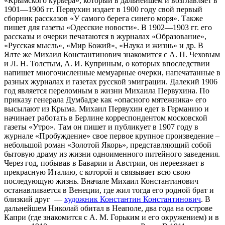
«Крымского курьера», который в дальнейшем и возглавляет в
1901—1906 гг. Первухин издает в 1900 году свой первый
сборник рассказов «У самого берега синего моря». Также
пишет для газеты «Одесские новости». В 1902—1903 гг. его
рассказы и очерки печатаются в журналах «Образование»,
«Русская мысль», «Мир Божий», «Наука и жизнь» и др. В
Ялте же Михаил Константинович знакомится с А. П. Чеховым
и Л. Н. Толстым, А. И. Куприным, о которых впоследствии
напишет многочисленные мемуарные очерки, напечатанные в
разных журналах и газетах русской эмиграции. Далекий 1906
год является переломным в жизни Михаила Первухина. По
приказу генерала Думбадзе как «опасного мятежника» его
высылают из Крыма. Михаил Первухин едет в Германию и
начинает работать в Берлине корреспондентом московской
газеты «Утро». Там он пишет и публикует в 1907 году в
журнале «Пробуждение» свое первое крупное произведение –
небольшой роман «Золотой Якорь», представляющий собой
бытовую драму из жизни одноименного питейного заведения.
Через год, побывав в Баварии и Австрии, он переезжает в
прекрасную Италию, с которой и связывает всю свою
последующую жизнь. Вначале Михаил Константинович
останавливается в Венеции, где жил тогда его родной брат и
близкий друг —
художник Константин Константинович
. В
дальнейшем Николай обитал в Неаполе, два года на острове
Капри (где знакомится с А. М. Горьким и его окружением) и в