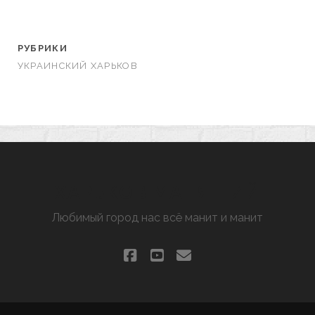
РУБРИКИ
УКРАИНСКИЙ ХАРЬКОВ
ХАРЬКОВ МАНЯЩИЙ
Любимый город нас всё манит и манит
facebook
youtube
email