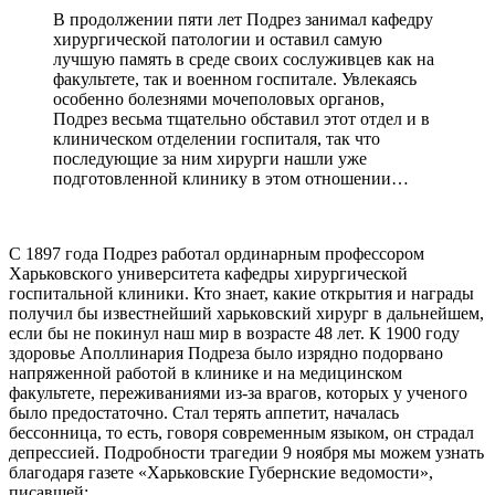
В продолжении пяти лет Подрез занимал кафедру
хирургической патологии и оставил самую
лучшую память в среде своих сослуживцев как на
факультете, так и военном госпитале. Увлекаясь
особенно болезнями мочеполовых органов,
Подрез весьма тщательно обставил этот отдел и в
клиническом отделении госпиталя, так что
последующие за ним хирурги нашли уже
подготовленной клинику в этом отношении…
С 1897 года Подрез работал ординарным профессором
Харьковского университета кафедры хирургической
госпитальной клиники. Кто знает, какие открытия и награды
получил бы известнейший харьковский хирург в дальнейшем,
если бы не покинул наш мир в возрасте 48 лет. К 1900 году
здоровье Аполлинария Подреза было изрядно подорвано
напряженной работой в клинике и на медицинском
факультете, переживаниями из-за врагов, которых у ученого
было предостаточно. Стал терять аппетит, началась
бессонница, то есть, говоря современным языком, он страдал
депрессией. Подробности трагедии 9 ноября мы можем узнать
благодаря газете «Харьковские Губернские ведомости»,
писавшей: