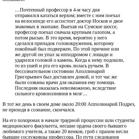
…Почтенный профессор в 4-м часу дня
отправился кататься верхом; вместе с ним поехал
на велосипеде его ассистент доктор Носков и двое
знакомых в экипаже. Выехав на Сумское шоссе,
профессор поехал сначала крупным галопом, а
потом рысью. В это время, вероятно у него
сделался припадок головокружения, которому
покойный был подвержен. По этой причине или
же другой он упал за ипподромом с лошади и
ударился головой о камень. Когда к нему подошли,
то из ушей и рта его кровь лилась ручьем. В
бессознательном состоянии Аполлинарий
Григорьевич был доставлен домой, и тот час же
были созваны врачи для оказания ему помощи.
Последняя оказалась невозможною, вследствие
сильного кровоизлияния в мозг…
В тот же день в своем доме около 20:00 Апполинарий Подрез,
не приходя в сознание, скончался.
На его похоронах в начале траурной процессии шли студенты
медицинского факультета, несшие ордена своего бывшего
любимого учителя, а также 20 венков, гроб с прахом несли
бывшие сослуживцы профессора. По пути следования