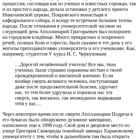
процессия, состоящая как из ученых и известных горожан, так
и из простого народа, делала остановки у детского приюта
Николаевской церкви, Покровского монастыря и
кафедрального собора, и всюду ее встречали большие толпы
народа. После отпевания в университетской часовне на
следующий день Аполлинарий Григорьевич был похоронен
на городском кладбище. Много прекрасных и искренних
речей, полных боли и горести, было сказано в тот день у его
могилы преподавателями университета и его учениками. Как,
например, студентом V курса И. С. Черкуновым:
…Дорогой незабвенный учитель! Все мы, твои
ученики, были страшно поражены вестью о твоей
преждевременной и внезапной кончине. Если
вообще смерть великого человека, наступающая
даже после продолжительной болезни, удручает
нас, то тем более удручила и поразила нас эта
смерть, так внезапно, так неожиданно вырвавшая
тебя у нас…
Через некоторое время после смерти Аполлинария Подреза в
его бумагах было обнаружено духовное завещание,
написанное еще в 1898 году. Свой дом и дворовое место по
улице Григория Сковороды покойный завещал Харьковскому
университету с тем, чтобы в дальнейшем там была открыта