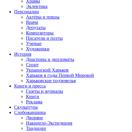
Храмы
Эклектика
Персоналии
Актёры и певцы
Врачи
Депутаты
Композиторы
Писатели и поэты
Ученые
Художники
История
Диаспоры и дипломаты
Спорт
Украинский Харьков
Харьков в годы Первой Мировой
Харьковские подземелья
Книги и пресса
Газеты и журналы
Книги
Реклама
Скульптура
Слобожанщина
Дворяне
Накипело-Экспедиция
Традиции