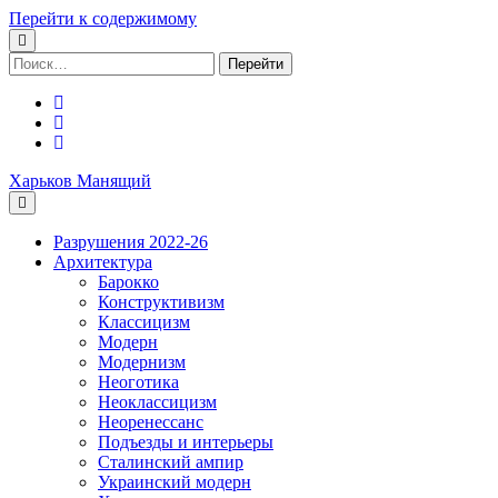
Перейти к содержимому
Поиск:
facebook
youtube
email
Харьков Манящий
Разрушения 2022-26
Архитектура
Барокко
Конструктивизм
Классицизм
Модерн
Модернизм
Неоготика
Неоклассицизм
Неоренессанс
Подъезды и интерьеры
Сталинский ампир
Украинский модерн