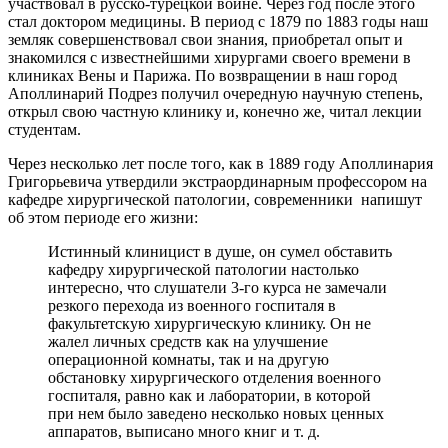
участвовал в русско-турецкой войне. Через год после этого
стал доктором медицины. В период с 1879 по 1883 годы наш
земляк совершенствовал свои знания, приобретал опыт и
знакомился с известнейшими хирургами своего времени в
клиниках Вены и Парижа. По возвращении в наш город
Аполлинарий Подрез получил очередную научную степень,
открыл свою частную клинику и, конечно же, читал лекции
студентам.
Через несколько лет после того, как в 1889 году Аполлинария
Григорьевича утвердили экстраординарным профессором на
кафедре хирургической патологии, современники напишут
об этом периоде его жизни:
Истинный клиницист в душе, он сумел обставить
кафедру хирургической патологии настолько
интересно, что слушатели 3-го курса не замечали
резкого перехода из военного госпиталя в
факультетскую хирургическую клинику. Он не
жалел личных средств как на улучшение
операционной комнаты, так и на другую
обстановку хирургического отделения военного
госпиталя, равно как и лаборатории, в которой
при нем было заведено несколько новых ценных
аппаратов, выписано много книг и т. д.