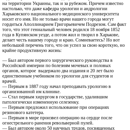
на территории Украины, так и за рубежом. Причем известно
настолько, что даже кафедра урологии и андрологии
Харьковского национального медицинского университета
носит его имя. Но не только врачи нашего города могут
гордиться Аполлинарием Григорьевичем Подрезом. Сам факт
того, что этот гениальный человек родился 18 ноября 1852
года в Купянском уезде, а потом жил и творил в Харькове,
делает честь нашему городу и краю. Сомневаетесь? Но вот
небольшой перечень того, что он успел за свою короткую, но
крайне продуктивную жизнь:
— Был автором первого хирургического руководства в
Российской империи по болезням мочевых и половых
органов, которое выдержало два издания и 20 лет было
единственным учебником по урологии для студентов и
врачей.
— Первым в 1887 году начал преподавать урологию в
организованной им клинике.
— Стал первым хирургом в государстве, удалившим
патологически измененную селезенку.
— Первым предложил использование при операциях
резинового катетера.
— Первым в мире произвел операцию на сердце после
огнестрельного ранения револьверной пулей.
— Был автором около 50 научных трудов, посвященных