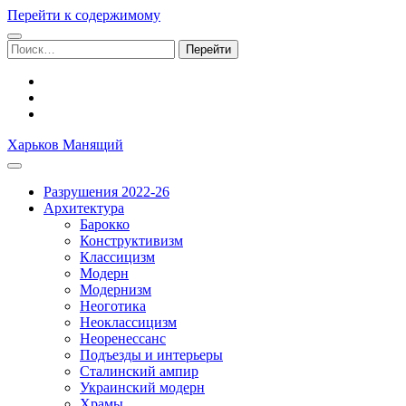
Перейти к содержимому
Поиск:
facebook
youtube
email
Харьков Манящий
Разрушения 2022-26
Архитектура
Барокко
Конструктивизм
Классицизм
Модерн
Модернизм
Неоготика
Неоклассицизм
Неоренессанс
Подъезды и интерьеры
Сталинский ампир
Украинский модерн
Храмы