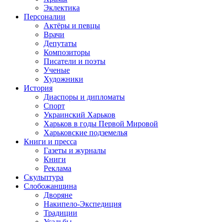
Эклектика
Персоналии
Актёры и певцы
Врачи
Депутаты
Композиторы
Писатели и поэты
Ученые
Художники
История
Диаспоры и дипломаты
Спорт
Украинский Харьков
Харьков в годы Первой Мировой
Харьковские подземелья
Книги и пресса
Газеты и журналы
Книги
Реклама
Скульптура
Слобожанщина
Дворяне
Накипело-Экспедиция
Традиции
Усадьбы