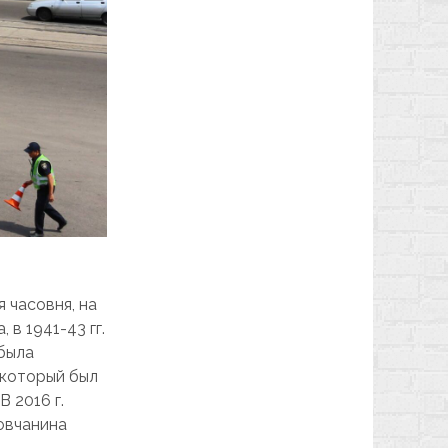
я часовня, на
в 1941-43 гг.
 была
 который был
 2016 г.
ковчанина