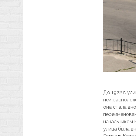
До 1922 г. ул
ней расположе
она стала вн
переименован
начальником 
улица была в