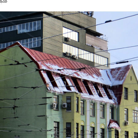
яра
.