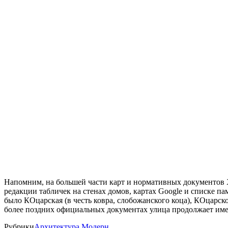
Напомним, на большей части карт и нормативных документов XI
редакции табличек на стенах домов, картах Google и списке п
было КОцарская (в честь ковра, слобожанского коца), КОцарск
более поздних официальных документах улица продолжает им
Рубрики
Архитектура
Модерн