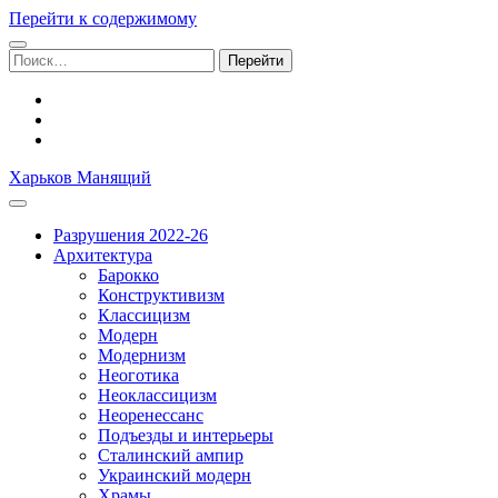
Перейти к содержимому
Поиск:
facebook
youtube
email
Харьков Манящий
Разрушения 2022-26
Архитектура
Барокко
Конструктивизм
Классицизм
Модерн
Модернизм
Неоготика
Неоклассицизм
Неоренессанс
Подъезды и интерьеры
Сталинский ампир
Украинский модерн
Храмы