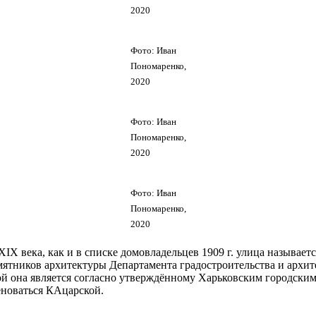
2020
Фото: Иван
Пономаренко,
2020
Фото: Иван
Пономаренко,
2020
Фото: Иван
Пономаренко,
2020
X века, как и в списке домовладельцев 1909 г. улица называет
амятников архитектуры Департамента градостроительства и архи
ой она является согласно утверждённому Харьковским городским 
еноваться КАцарской.