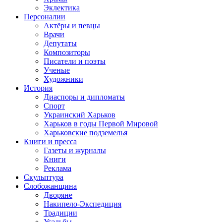
Эклектика
Персоналии
Актёры и певцы
Врачи
Депутаты
Композиторы
Писатели и поэты
Ученые
Художники
История
Диаспоры и дипломаты
Спорт
Украинский Харьков
Харьков в годы Первой Мировой
Харьковские подземелья
Книги и пресса
Газеты и журналы
Книги
Реклама
Скульптура
Слобожанщина
Дворяне
Накипело-Экспедиция
Традиции
Усадьбы