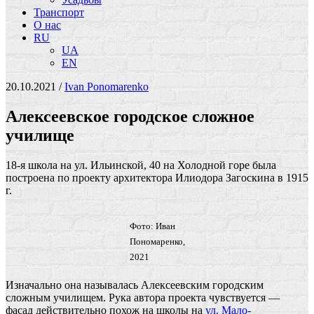
Транспорт
О нас
RU
UA
EN
20.10.2021
/
Іvan Ponomarenko
Алексеевское городское сложное
училище
18-я школа на ул. Ильинской, 40 на Холодной горе была
построена по проекту архитектора Илиодора Загоскина в 1915
г.
Фото: Иван
Пономаренко,
2021
Изначально она называлась Алексеевским городским
сложным училищем. Рука автора проекта чувствуется —
фасад действительно похож на школы на
ул. Мало-