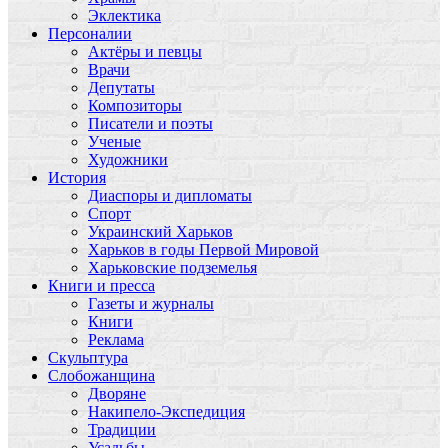
Эклектика
Персоналии
Актёры и певцы
Врачи
Депутаты
Композиторы
Писатели и поэты
Ученые
Художники
История
Диаспоры и дипломаты
Спорт
Украинский Харьков
Харьков в годы Первой Мировой
Харьковские подземелья
Книги и пресса
Газеты и журналы
Книги
Реклама
Скульптура
Слобожанщина
Дворяне
Накипело-Экспедиция
Традиции
Усадьбы