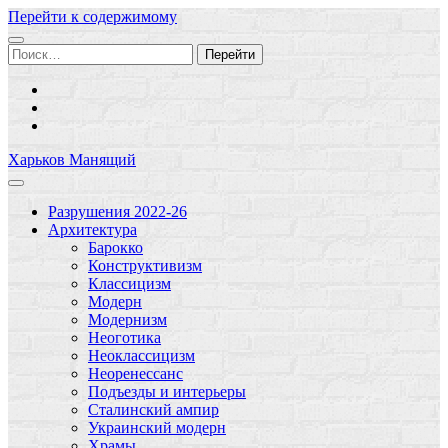
Перейти к содержимому
Поиск:
facebook
youtube
email
Харьков Манящий
Разрушения 2022-26
Архитектура
Барокко
Конструктивизм
Классицизм
Модерн
Модернизм
Неоготика
Неоклассицизм
Неоренессанс
Подъезды и интерьеры
Сталинский ампир
Украинский модерн
Храмы