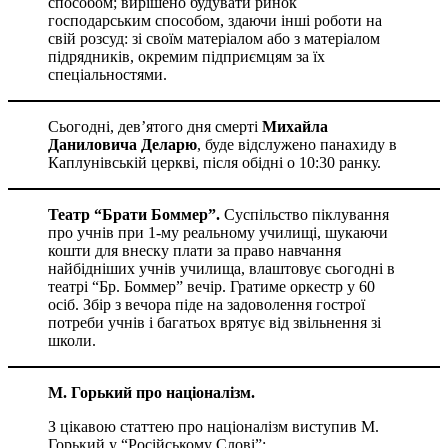
способом; вирішено будувати ринок
господарським способом, здаючи інші роботи на
свій розсуд: зі своїм матеріалом або з матеріалом
підрядників, окремим підприємцям за їх
спеціальностями.
Сьогодні, дев’ятого дня смерті
Михайла
Даниловича Деларю
, буде відслужено панахиду в
Каплунівській церкві, після обідні о 10:30 ранку.
Театр “Брати Боммер”.
Суспільство піклування
про учнів при 1-му реальному училищі, шукаючи
кошти для внеску плати за право навчання
найбідніших учнів училища, влаштовує сьогодні в
театрі “Бр. Боммер” вечір. Гратиме оркестр у 60
осіб. Збір з вечора піде на задоволення гострої
потреби учнів і багатьох врятує від звільнення зі
школи.
М. Горький про націоналізм.
З цікавою статтею про націоналізм виступив М.
Горький у “Російському Слові”: