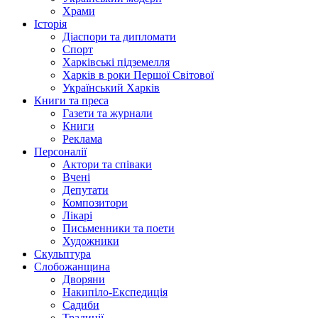
Храми
Історія
Діаспори та дипломати
Спорт
Харківські підземелля
Харків в роки Першої Світової
Український Харків
Книги та преса
Газети та журнали
Книги
Реклама
Персоналії
Актори та співаки
Вчені
Депутати
Композитори
Лікарі
Письменники та поети
Художники
Скульптура
Слобожанщина
Дворяни
Накипіло-Експедиція
Садиби
Традиції