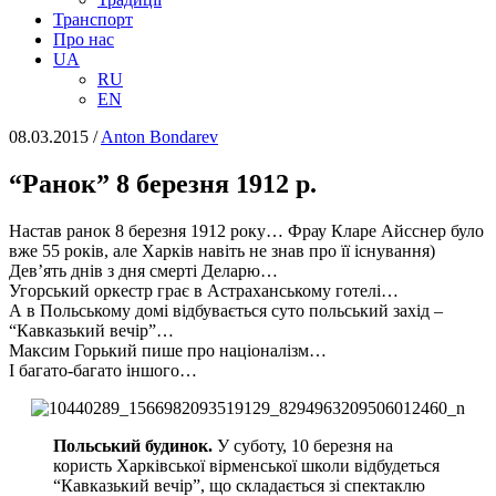
Транспорт
Про нас
UA
RU
EN
08.03.2015
/
Anton Bondarev
“Ранок” 8 березня 1912 р.
Настав ранок 8 березня 1912 року… Фрау Кларе Айсснер було
вже 55 років, але Харків навіть не знав про її існування)
Дев’ять днів з дня смерті Деларю…
Угорський оркестр грає в Астраханському готелі…
А в Польському домі відбувається суто польський захід –
“Кавказький вечір”…
Максим Горький пише про націоналізм…
І багато-багато іншого…
Польський будинок.
У суботу, 10 березня на
користь Харківської вірменської школи відбудеться
“Кавказький вечір”, що складається зі спектаклю