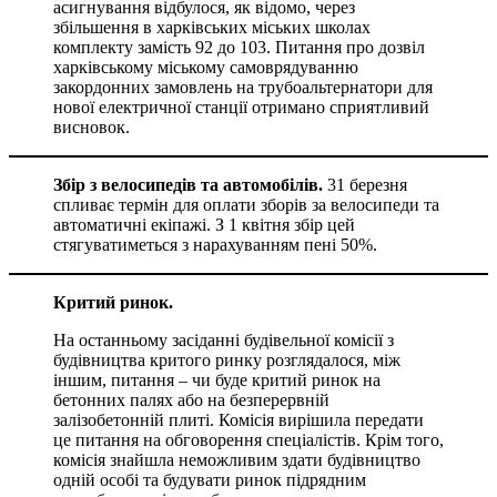
асигнування відбулося, як відомо, через
збільшення в харківських міських школах
комплекту замість 92 до 103. Питання про дозвіл
харківському міському самоврядуванню
закордонних замовлень на трубоальтернатори для
нової електричної станції отримано сприятливий
висновок.
Збір з велосипедів та автомобілів.
31 березня
спливає термін для оплати зборів за велосипеди та
автоматичні екіпажі. З 1 квітня збір цей
стягуватиметься з нарахуванням пені 50%.
Критий ринок.
На останньому засіданні будівельної комісії з
будівництва критого ринку розглядалося, між
іншим, питання – чи буде критий ринок на
бетонних палях або на безперервній
залізобетонній плиті. Комісія вирішила передати
це питання на обговорення спеціалістів. Крім того,
комісія знайшла неможливим здати будівництво
одній особі та будувати ринок підрядним