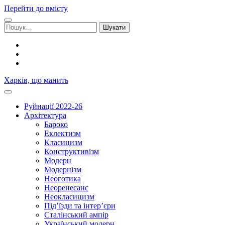
Перейти до вмісту
Шукати:
facebook
youtube
email
Харків, що манить
Руйнації 2022-26
Архітектура
Бароко
Еклектизм
Класицизм
Конструктивізм
Модерн
Модернізм
Неоготика
Неоренесанс
Неокласицизм
Під’їзди та інтер’єри
Сталінський ампір
Український модерн