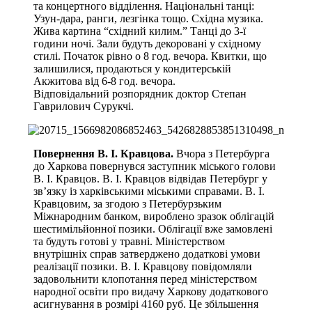
та концертного відділення. Національні танці:
Узун-дара, ранги, лезгінка тощо. Східна музика.
Жива картина “східний килим.” Танці до 3-ї
години ночі. Зали будуть декоровані у східному
стилі. Початок рівно о 8 год. вечора. Квитки, що
залишилися, продаються у кондитерській
Акжитова від 6-8 год. вечора.
Відповідальний розпорядник доктор Степан
Гаврилович Сурукчі.
Повернення В. І. Кравцова.
Вчора з Петербурга
до Харкова повернувся заступник міського голови
В. І. Кравцов. В. І. Кравцов відвідав Петербург у
зв’язку із харківськими міськими справами. В. І.
Кравцовим, за згодою з Петербурзьким
Міжнародним банком, вироблено зразок облігацій
шестимільйонної позики. Облігації вже замовлені
та будуть готові у травні. Міністерством
внутрішніх справ затверджено додаткові умови
реалізації позики. В. І. Кравцову повідомляли
задовольнити клопотання перед міністерством
народної освіти про видачу Харкову додаткового
асигнування в розмірі 4160 руб. Це збільшення