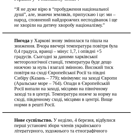
“Я не дуже вірю в “пробудження національної
душі”, але, знаючи земляків, припускаю і це: ми –
народ, сповнений найдорожчих несподіванок і ще
не хворіли на дитячу хворобу націоналізму.”
Погода
у Харкові знову змінилася та пішла на
зниження. Вчора ввечері температура повітря була
0,4 градуса, вранці – мінус 1,7, і опівдні +5
градусів. Сьогодні за даними харківської
метеорологічної станції, температура буде дещо
нижчою за нуль і взагалі змінною. Високий тиск
повітря на сході Європейської Росії та півдні
Сибіру (Казань – 779); мінімуми: на заході Європи
(Аральське море – 764). Опади в Європейській
Росії випали на заході, місцями на північному
заході та в центрі. Температура нижче за норму на
сході, південному сході, місцями в центрі. Вище
норми в решті Росії.
Нове суспільство.
У неділю, 4 березня, відбулися
перші установчі збори членів українського
літературного, художнього та етнографічного