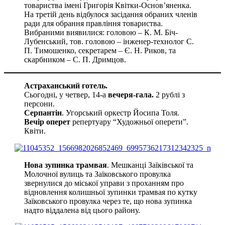
товариства імені Григорія Квітки-Основ’яненка.
На третій день відбулося засідання обраних членів
ради для обрання правління товариства.
Вибраними виявилися: головою – К. М. Біч-
Лубенський, тов. головою – інженер-технолог С.
П. Тимошенко, секретарем – Є. Н. Риков, та
скарбником – С. П. Дримцов.
Астраханський готель.
Сьогодні, у четвер, 14-а
вечеря-гала.
2 рублі з
персони.
Серпантін
. Угорський оркестр Йосипа Толя.
Вечір оперет
репертуару “Художньої оперети”.
Квіти.
Нова зупинка трамвая
. Мешканці Заїківської та
Молочної вулиць та Заїковського провулка
звернулися до міської управи з проханням про
відновлення колишньої зупинки трамвая по кутку
Заїковського провулка через те, що нова зупинка
надто віддалена від цього району.