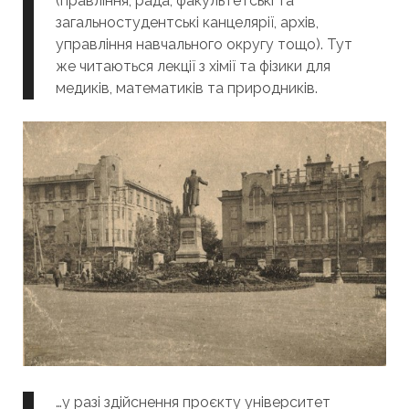
(правління, рада, факультетські та
загальностудентські канцелярії, архів,
управління навчального округу тощо). Тут
же читаються лекції з хімії та фізики для
медиків, математиків та природників.
…у разі здійснення проєкту університет