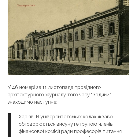
У 46 номері за 11 листопада провідного
архітектурного журналу того часу “Зодчий”
знаходимо наступне:
Харків. В університетських колах жваво
обговорюється висунуте групою членів
фінансової комісії ради професорів питання