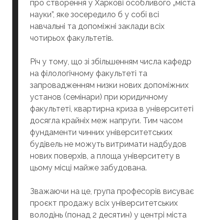
про створення у Харкові особливого „міста
науки”, яке зосередило б у собі всі
навчальні та допоміжні заклади всіх
чотирьох факультетів.
Річ у тому, що зі збільшенням числа кафедр
на філологічному факультеті та
запровадженням низки нових допоміжних
установ (семінари) при юридичному
факультеті, квартирна криза в університеті
досягла крайніх меж напруги. Тим часом
фундаменти чинних університетських
будівель не можуть витримати надбудов
нових поверхів, а площа університету в
цьому місці майже забудована.
Зважаючи на це, група професорів висуває
проєкт продажу всіх університетських
володінь (понад 2 десятин) у центрі міста