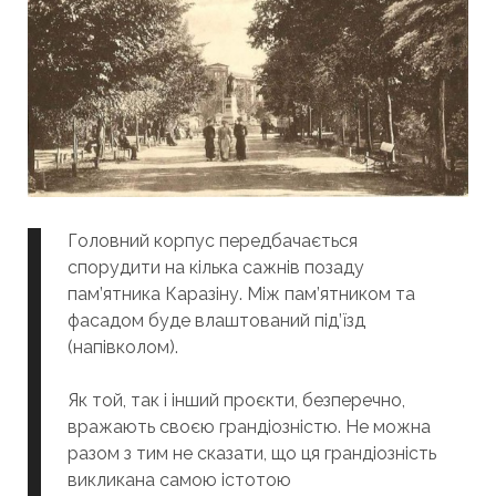
Головний корпус передбачається
спорудити на кілька сажнів позаду
пам’ятника Каразіну. Між пам’ятником та
фасадом буде влаштований під’їзд
(напівколом).
Як той, так і інший проєкти, безперечно,
вражають своєю грандіозністю. Не можна
разом з тим не сказати, що ця грандіозність
викликана самою істотою