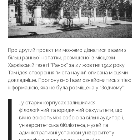
Про другий проєкт ми можемо дізнатися з вами з
більш ранньої нотатки, розміщеної в місцевій
Харківській газеті “Ранок” за 27 жовтня 1912 року.
Там ідея створення “міста науки” описана місцями
докладніше. Пропонуємо і вам ознайомитись з тією
інформацією, яка не була розміщена у “Зодчому”:
…у старих корпусах залишилися:
філологічний та юридичний факультети, що
вічно воюють між собою за вільні аудиторії,
університетська бібліотека, музей та
адміністративні установи університету