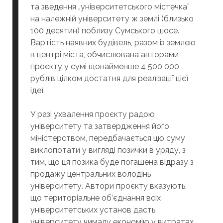
та зведення „університетського містечка”
на належній університету ж землі (близько
100 десятин) поблизу Сумського шосе.
Вартість наявних будівель, разом із землею
в центрі міста, обчислювана авторами
проєкту у сумі щонайменше 4 500 000
рублів цілком достатня для реалізації цієї
ідеї.
У разі ухвалення проєкту радою
університету та затвердження його
міністерством, передбачається цю суму
виклопотати у вигляді позички в уряду, з
тим, що ця позика буде погашена відразу з
продажу центральних володінь
університету. Автори проєкту вказують,
що територіальне об’єднання всіх
університетських установ дасть
університету чималу економію у витратах