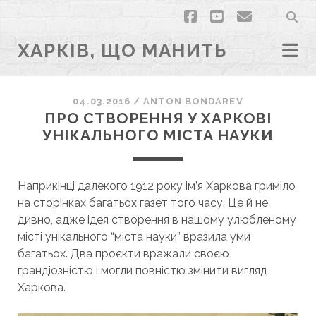
facebook
youtube
email
ХАРКІВ, ЩО МАНИТЬ
04.03.2016
/
ANTON BONDAREV
ПРО СТВОРЕННЯ У ХАРКОВІ
УНІКАЛЬНОГО МІСТА НАУКИ
Наприкінці далекого 1912 року ім’я Харкова гриміло
на сторінках багатьох газет того часу. Це й не
дивно, адже ідея створення в нашому улюбленому
місті унікального “міста науки” вразила уми
багатьох. Два проєкти вражали своєю
грандіозністю і могли повністю змінити вигляд
Харкова.