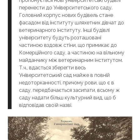
пропонується нові університетські будівлі
перенести до Університетського саду.
Головний корпус нових будівель стане
фасадом від інституту шляхетних дівчат до
ветеринарного інституту. Інші будівлі
університету будуть розташовані
частиною вздовж стіни, що примикає до
Комерційного саду, а частиною на вільному
майданчику між ветеринарним інститутом.
Т.ч., вдасться зберегти весь
Університетський сад майже в повній
недоторканності, причому рови, що є в
саду, передбачається засипати, всьому ж
саду надати більш культурний вид, що б
відповідав своїй назві.