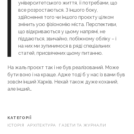
університетського життя, її потребами, що
все розростаються. З іншого боку,
здійснення того чи іншого проєкту цілком
змінить усю фізіономію міста. Перспективи,
що відкриваються у цьому напрямі, не
піддаються, звичайно, побіжному обліку – і
на них ми зупинимося в ряді спеціальних
статей, присвячених цьому питанню.
На жаль проєкт так і не був реалізований. Може
бути воно і на краще. Адже тоді б у нас із вами був
зовсім інший Харків. Нехай також дуже ​​коханий,
але інший…
КАТЕГОРІЇ
ІСТОРІЯ
АРХІТЕКТУРА
ГАЗЕТИ ТА ЖУРНАЛИ