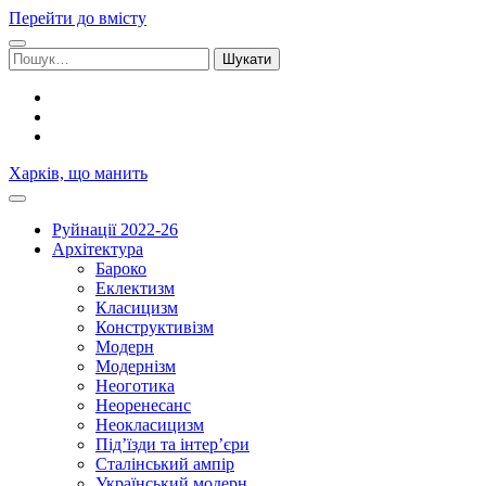
Перейти до вмісту
Шукати:
facebook
youtube
email
Харків, що манить
Руйнації 2022-26
Архітектура
Бароко
Еклектизм
Класицизм
Конструктивізм
Модерн
Модернізм
Неоготика
Неоренесанс
Неокласицизм
Під’їзди та інтер’єри
Сталінський ампір
Український модерн