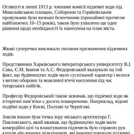
Оглянуті в липні 1913 р. членами комісії підземні ходи під
Миколаївською площею, Соборним та Горяїнівським
провулками були визнані безпечними (принаймні протягом
найближчих 10–15 років), також було ухвалено ще одне
рішення щодо необхідності їх нанесення на план міста.
Жваві суперечки викликало питання призначення підземних
ходів.
Представники Харківського імператорського університету В.І.
Сава, Є.М. Іванов та А.С. Федоровський вказували на той
факт, що будівництво ходів мало суспільний характер і велося
з метою оборони та можливої ​​втечі населення під час
татарських набігів.
Професор Федоровський також зазначав, що підземні ходи як
історичні пам’ятки є досить поширеними. Наприклад, відомі
подібні ходи у Києві, Полтаві та Чернігові.
Зовсім іншою була точка зору міського архітектора Г.
Павловського, який вважав, що будівництво ходів мало
комерційні цілі та влаштування підземель було справою рук
купців або винних відкупників, які використовували підземні