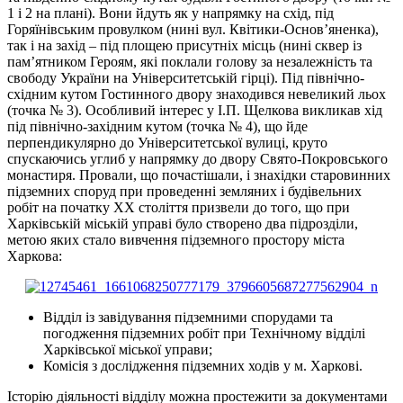
1 і 2 на плані). Вони йдуть як у напрямку на схід, під
Горяїнівським провулком (нині вул. Квітики-Основ’яненка),
так і на захід – під площею присутніх місць (нині сквер із
пам’ятником Героям, які поклали голову за незалежність та
свободу України на Університетській гірці). Під північно-
східним кутом Гостинного двору знаходився невеликий льох
(точка № 3). Особливий інтерес у І.П. Щелкова викликав хід
під північно-західним кутом (точка № 4), що йде
перпендикулярно до Університетської вулиці, круто
спускаючись углиб у напрямку до двору Свято-Покровського
монастиря. Провали, що почастішали, і знахідки старовинних
підземних споруд при проведенні земляних і будівельних
робіт на початку ХХ століття призвели до того, що при
Харківській міській управі було створено два підрозділи,
метою яких стало вивчення підземного простору міста
Харкова:
Відділ із завідування підземними спорудами та
погодження підземних робіт при Технічному відділі
Харківської міської управи;
Комісія з дослідження підземних ходів у м. Харкові.
Історію діяльності відділу можна простежити за документами