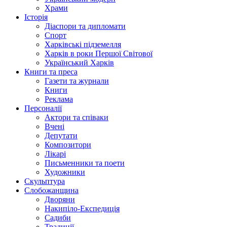
Храми
Історія
Діаспори та дипломати
Спорт
Харківські підземелля
Харків в роки Першої Світової
Український Харків
Книги та преса
Газети та журнали
Книги
Реклама
Персоналії
Актори та співаки
Вчені
Депутати
Композитори
Лікарі
Письменники та поети
Художники
Скульптура
Слобожанщина
Дворяни
Накипіло-Експедиція
Садиби
Традиції