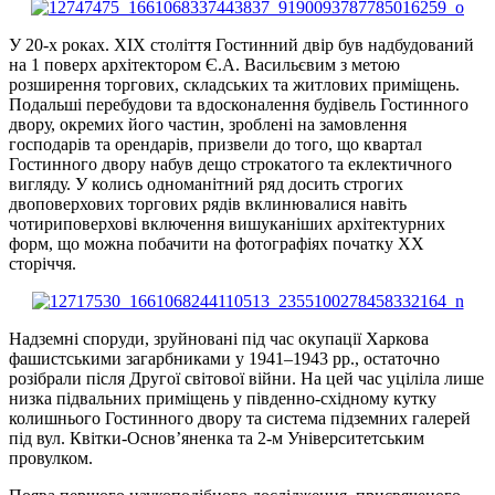
У 20-х роках. XIX століття Гостинний двір був надбудований
на 1 поверх архітектором Є.А. Васильєвим з метою
розширення торгових, складських та житлових приміщень.
Подальші перебудови та вдосконалення будівель Гостинного
двору, окремих його частин, зроблені на замовлення
господарів та орендарів, призвели до того, що квартал
Гостинного двору набув дещо строкатого та еклектичного
вигляду. У колись одноманітний ряд досить строгих
двоповерхових торгових рядів вклинювалися навіть
чотириповерхові включення вишуканіших архітектурних
форм, що можна побачити на фотографіях початку XX
сторіччя.
Надземні споруди, зруйновані під час окупації Харкова
фашистськими загарбниками у 1941–1943 рр., остаточно
розібрали після Другої світової війни. На цей час уціліла лише
низка підвальних приміщень у південно-східному кутку
колишнього Гостинного двору та система підземних галерей
під вул. Квітки-Основ’яненка та 2-м Університетським
провулком.