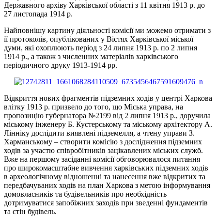
Державного архіву Харківської області з 11 квітня 1913 р. до
27 листопада 1914 р.
Найповнішу картину діяльності комісії ми можемо отримати з
її протоколів, опублікованих у Вістях Харківської міської
думи, які охоплюють період з 24 липня 1913 р. по 2 липня
1914 р., а також з численних матеріалів харківського
періодичного друку 1913-1914 рр.
Відкриття нових фрагментів підземних ходів у центрі Харкова
влітку 1913 р. призвело до того, що Міська управа, на
пропозицію губернатора №2199 від 2 липня 1913 р., доручила
міському інженеру Б. Кустерському та міському архітектору А.
Лінніку дослідити виявлені підземелля, а чтену управи З.
Харманському – створити комісію з дослідження підземних
ходів за участю співробітників зацікавлених міських служб.
Вже на першому засіданні комісії обговорювалося питання
про широкомасштабне вивчення харківських підземних ходів
в археологічному відношенні та нанесення вже відкритих та
передбачуваних ходів на план Харкова з метою інформування
домовласників та будівельників про необхідність
дотримуватися запобіжних заходів при зведенні фундаментів
та стін будівель.