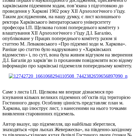
Поява першого наукоподібного дослідження, присвяченого
харківським підземним ходам, пов’язана з підготовкою до
проведення у Харкові 1902 року XII Археологічного з’їзду.
Таким дослідженням, на нашу думку, є лист колишнього
ректора Харківського імператорського університету
професора І.П. Щелкова голові попереднього комітету з
влаштування XII Археологічного з’їзду Д.І. Багалію,
опубліковане у Працях попереднього комітету разом зі
статтею М. Леваковського «Про підземні ходи м. Харкова».
Раніше цю статтю було надруковано у «Харківських
відомостях» і, по суті, вона була живим відгуком на звернення
Д.І. Багалія до харків’ян із проханням повідомляти всю відому
інформацію про харківські підземелля попередньому комітету.
Саме з листа І.П. Щелкова ми вперше дізнаємося про
існування кількох великих підземних об’єктів під територією
Гостинного двору. Особливу цінність представляє план м.
Харкова, що ілюструє лист, з нанесеними на нього точками
виявлення старовинних підземель.
Автор вказує, що підземелля, що найбільш збереглися,
знаходяться «при льохах Жевержеєва», на південно-західному
та південно-східному кутах будівлі Гостиного двору (точки №