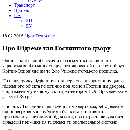
Транспорт
Про нас
UA
RU
EN
18.02.2016
/
Igor Denisenko
Про Підземелля Гостинного двору
Один із найбільш збережених фрагментів старовинних
харківських підземних споруд розташований на перетині вул.
Квітки-Основ’яненка та 2-го Університетського провулка.
На нашу думку, будівництво та первісне використання цього
підземного об’єкта генетично пов’язане з Гостинним двором,
спорудженим у нашому місті архітектором П.А. Ярославським
у 1785-1786 рр.
Спочатку Гостинний двір був цілим кварталом, забудованим
одноповерховими кам’яними будівлями торгового
призначення з великими підвалами, в яких розташовувалися
складські приміщення та елементи опалювальної системи.