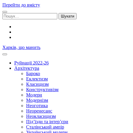
Перейти до вмісту
Шукати:
facebook
youtube
email
Харків, що манить
Руйнації 2022-26
Архітектура
Бароко
Еклектизм
Класицизм
Конструктивізм
Модерн
Модернізм
Неоготика
Неоренесанс
Неокласицизм
Під’їзди та інтер’єри
Сталінський ампір
Український модерн