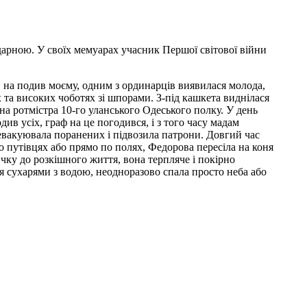
дарною. У своїх мемуарах учасник Першої світової війни
і, на подив моєму, одним з ординарців виявилася молода,
 та високих чоботях зі шпорами. З-під кашкета виднілася
на ротмістра 10-го уланського Одеського полку. У день
див усіх, граф на це погодився, і з того часу мадам
 евакуювала поранених і підвозила патрони. Довгий час
 путівцях або прямо по полях, Федорова пересіла на коня
ичку до розкішного життя, вона терпляче і покірно
ся сухарями з водою, неодноразово спала просто неба або