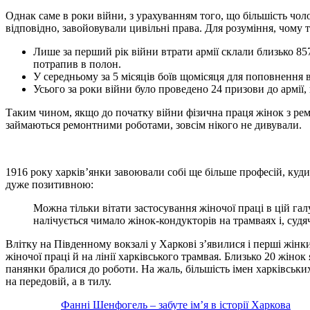
Однак саме в роки війни, з урахуванням того, що більшість чоло
відповідно, завойовували цивільні права. Для розуміння, чому т
Лише за перший рік війни втрати армії склали близько 857
потрапив в полон.
У середньому за 5 місяців боїв щомісяця для поповнення в
Усього за роки війни було проведено 24 призови до армії, 
Таким чином, якщо до початку війни фізична праця жінок з ремон
займаються ремонтними роботами, зовсім нікого не дивували.
1916 року харків’янки завоювали собі ще більше професій, куди 
дуже позитивною:
Можна тільки вітати застосування жіночої праці в цій га
налічується чимало жінок-кондукторів на трамваях і, судя
Влітку на Південному вокзалі у Харкові з’явилися і перші жінк
жіночої праці й на лінії харківського трамвая. Близько 20 жіно
панянки бралися до роботи. На жаль, більшість імен харківських
на передовій, а в тилу.
Фанні Шенфогель – забуте ім’я в історії Харкова