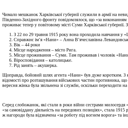
Чимало мешканок Харківської губернії служили в армії на нев
Південно-Західного фронту повідомлялося, що «за виконанням 
проживає тепер у повітовому місті Суми Харківської губернії. 
З 22 по 29 травня 1915 року вона проходила навчання у «Ш
Справжнє ім’я «Нани» – Анна В’ячеславівна Левандовськ
Вік – 44 роки
Місце народження – місто Рига.
Місце проживання – Суми. Там проживав і чоловік «Нани» 
Віросповідання – католицьке.
Рід занять – акушерка.
Щоправда, бойовий шлях агента «Нани» був дуже коротким. З кі
відомості про розташування військових частин противника, що 
вересня жінка була звільнена зі служби, оскільки переходити н
Серед слобожанок, які стали в роки війни сестрами милосердя 
«за самовіддану діяльність на передових позиціях», стала 1915 
ж нагороди була відзначена «за роботу під вогнем ворога» та і