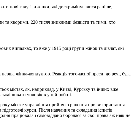
вати нові галузі, а жінки, які дискримінувалися раніше,
ми та хворими, 220 тисяч зниклими безвісти та тими, хто
вих випадках, то вже у 1915 році групи жінок та дівчат, які
 перша жінка-кондуктор. Реакція тогочасної преси, до речі, була
ьох містах, як, наприклад, у Києві, Курську та інших вже
 замінювати чоловіків у цій роботі.
 ж року міське управління прийняло рішення про використання
 підготовчі курси. Після навчання та складання іспитів
одня працювала і самовіддано боролася за свої права аж ніяк не