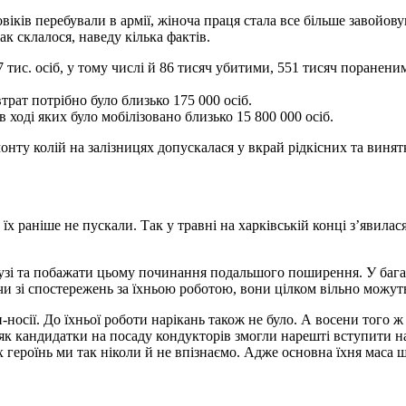
віків перебували в армії, жіноча праця стала все більше завойову
ак склалося, наведу кілька фактів.
 тис. осіб, у тому числі й 86 тисяч убитими, 551 тисяч поранени
трат потрібно було близько 175 000 осіб.
в ході яких було мобілізовано близько 15 800 000 осіб.
ту колій на залізницях допускалася у вкрай рідкісних та винятко
їх раніше не пускали. Так у травні на харківській конці з’явилася
лузі та побажати цьому починання подальшого поширення. У багат
чи зі спостережень за їхньою роботою, вони цілком вільно можуть
и-носії. До їхньої роботи нарікань також не було. А восени того
к як кандидатки на посаду кондукторів змогли нарешті вступити на
 героїнь ми так ніколи й не впізнаємо. Адже основна їхня маса щ