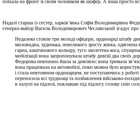
поїхала на фронт зі своїм чоловіком як шофер. А інша просто в
Надалі старша із сестер, харків’янка Софія Володимирівна Фед
генерал-майор Василь Володимирович Чеславський згадує про н
Недалеко стояли три молоді офіцери, ординарці штабу диві
миловидна, худенька, невеликого зросту жінка, одягнена 
гарна, каштанового кольору, туго заплетена коса, спущен
мобілізації вона запропонувала штабу дивізії два своїх дор
Федорова невпинно йшла за дивізією: вона тримала зв’язо
вона працювала на автомобілі, поки можна було користув
і стала невтомним ординарцем, не поступаючись у роботі о
переносила всі труднощі та позбавлення військово-похідн
в халупі на підлозі, поклавши під підлогу голову сніп с