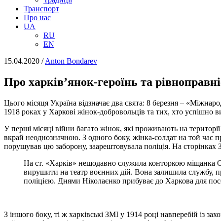
Транспорт
Про нас
UA
RU
EN
15.04.2020
/
Anton Bondarev
Про харків’янок-героїнь та рівноправн
Цього місяця Україна відзначає два свята: 8 березня – «Міжнар
1918 роках у Харкові жінок-добровольців та тих, хто успішно в
У перші місяці війни багато жінок, які проживають на території
вкрай неоднозначною. З одного боку, жінка-солдат на той час п
порушував цю заборону, заарештовувала поліція. На сторінках ЗМ
На ст. «Харків» нещодавно служила конторкою міщанка О.
вирушити на театр воєнних дій. Вона залишила службу, п
поліцією. Днями Ніколаєнко прибуває до Харкова для пос
З іншого боку, ті ж харківські ЗМІ у 1914 році навперебій із з