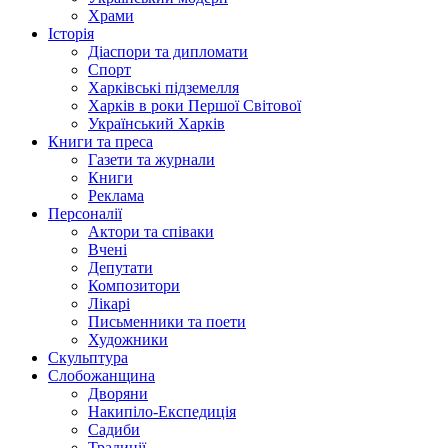
Храми
Історія
Діаспори та дипломати
Спорт
Харківські підземелля
Харків в роки Першої Світової
Український Харків
Книги та преса
Газети та журнали
Книги
Реклама
Персоналії
Актори та співаки
Вчені
Депутати
Композитори
Лікарі
Письменники та поети
Художники
Скульптура
Слобожанщина
Дворяни
Накипіло-Експедиція
Садиби
Традиції