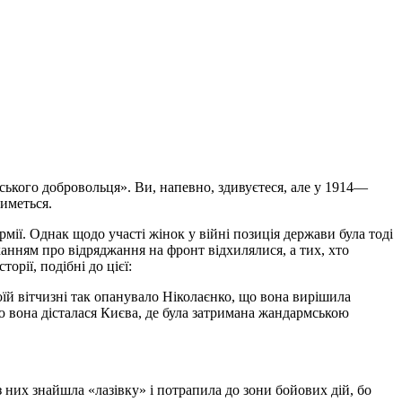
нського добровольця». Ви, напевно, здивуєтеся, але у 1914—
тиметься.
рмії. Однак щодо участі жінок у війні позиція держави була тоді
ханням про відряджання на фронт відхилялися, а тих, хто
рії, подібні до цієї:
їй вітчизні так опанувало Ніколаєнко, що вона вирішила
ю вона дісталася Києва, де була затримана жандармською
з них знайшла «лазівку» і потрапила до зони бойових дій, бо