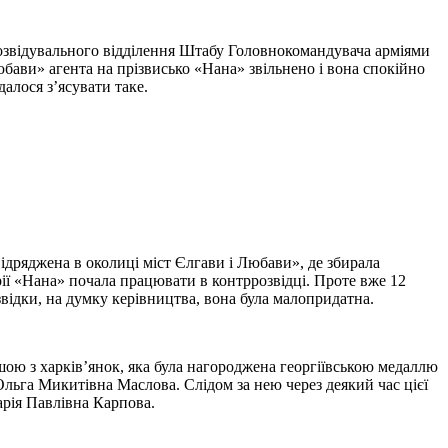
Розвідувального відділення Штабу Головнокомандувача арміями
ави» агента на прізвисько «Нана» звільнено і вона спокійно
алося з’ясувати таке.
ідряджена в околиці міст Єлгави і Любави», де збирала
рії «Нана» почала працювати в контррозвідці. Проте вже 12
звідки, на думку керівництва, вона була малопридатна.
шою з харків’янок, яка була нагороджена георгіївською медаллю
 Ольга Микитівна Маслова. Слідом за нею через деякий час цієї
арія Павлівна Карпова.