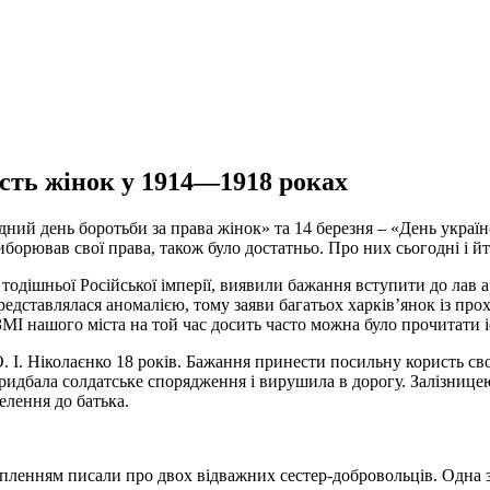
ість жінок у 1914—1918 роках
одний день боротьби за права жінок» та 14 березня – «День украї
иборював свої права, також було достатньо. Про них сьогодні і й
 тодішньої Російської імперії, виявили бажання вступити до лав а
редставлялася аномалією, тому заяви багатьох харків’янок із про
І нашого міста на той час досить часто можна було прочитати істо
 І. Ніколаєнко 18 років. Бажання принести посильну користь сво
ридбала солдатське спорядження і вирушила в дорогу. Залізнице
елення до батька.
ахопленням писали про двох відважних сестер-добровольців. Одна 