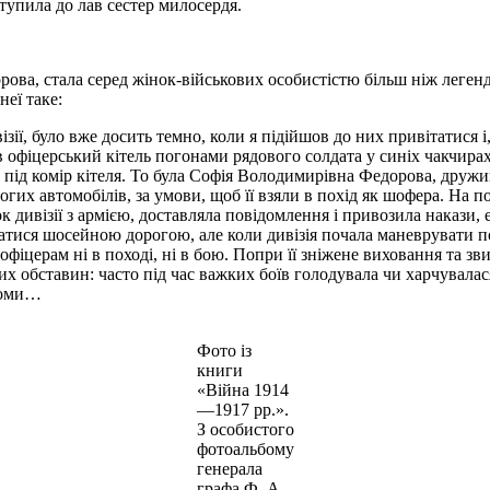
ступила до лав сестер милосердя.
орова, стала серед жінок-військових особистістю більш ніж леген
еї таке:
зії, було вже досить темно, коли я підійшов до них привітатися 
в офіцерський кітель погонами рядового солдата у синіх чакчирах
а під комір кітеля. То була Софія Володимирівна Федорова, дружи
огих автомобілів, за умови, щоб її взяли в похід як шофера. На по
к дивізії з армією, доставляла повідомлення і привозила накази,
атися шосейною дорогою, але коли дивізія почала маневрувати по
фіцерам ні в поході, ні в бою. Попри її зніжене виховання та зв
их обставин: часто під час важких боїв голодувала чи харчувала
оломи…
Фото із
книги
«Війна 1914
—1917 рр.».
З особистого
фотоальбому
генерала
графа Ф. А.