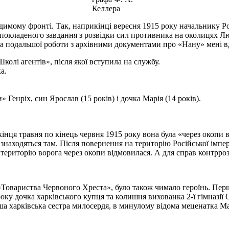
Келлера
идимому фронті. Так, наприкінці вересня 1915 року начальнику 
покладеного завдання з розвідки сил противника на околицях Люб
За подальшої роботи з архівними документами про «Нану» мені вд
колі агентів», після якої вступила на службу.
а.
Генріх, син Ярослав (15 років) і дочка Марія (14 років).
нця травня по кінець червня 1915 року вона була «через окопи в
знаходяться там. Після повернення на територію Російської імпе
а територію ворога через окопи відмовилася. А для справ контрро
«Товариства Червоного Хреста», було також чимало героїнь. Пер
року дочка харківського купця та колишня вихованка 2-ї гімназії
нша харківська сестра милосердя, в минулому відома меценатка М