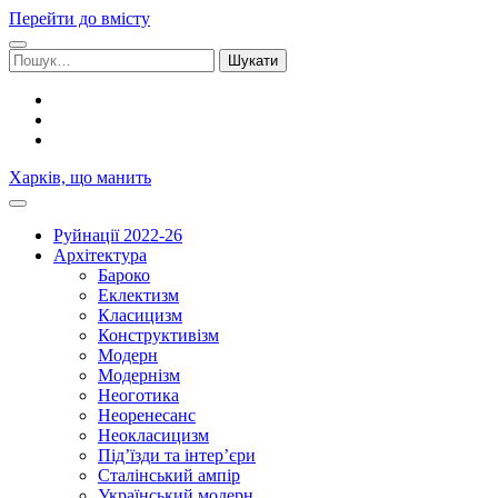
Перейти до вмісту
Шукати:
facebook
youtube
email
Харків, що манить
Руйнації 2022-26
Архітектура
Бароко
Еклектизм
Класицизм
Конструктивізм
Модерн
Модернізм
Неоготика
Неоренесанс
Неокласицизм
Під’їзди та інтер’єри
Сталінський ампір
Український модерн