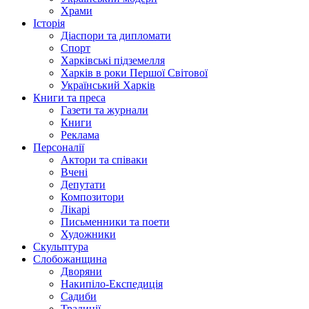
Храми
Історія
Діаспори та дипломати
Спорт
Харківські підземелля
Харків в роки Першої Світової
Український Харків
Книги та преса
Газети та журнали
Книги
Реклама
Персоналії
Актори та співаки
Вчені
Депутати
Композитори
Лікарі
Письменники та поети
Художники
Скульптура
Слобожанщина
Дворяни
Накипіло-Експедиція
Садиби
Традиції