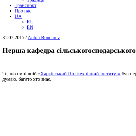
Транспорт
Про нас
UA
RU
EN
31.07.2015
/
Anton Bondarev
Перша кафедра сільськогосподарськог
Те, що нинішній «
Харківський Політехнічний Інститут»
був пер
думаю, багато хто знає.