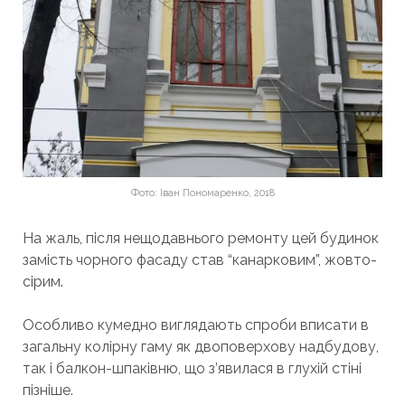
Фото: Іван Пономаренко, 2018
На жаль, після нещодавнього ремонту цей будинок
замість чорного фасаду став “канарковим”, жовто-
сірим.
Особливо кумедно виглядають спроби вписати в
загальну колірну гаму як двоповерхову надбудову,
так і балкон-шпаківню, що з’явилася в глухій стіні
пізніше.