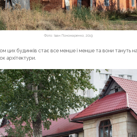
Фото: Іван Пономаренко, 2019
сом цих будинків стає все менше і менше та вони тануть на
ок архітектури.