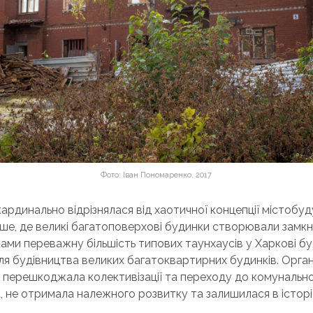
Фото: Іван Пономаренко, 2017
ардинально відрізнялася від хаотичної концепції містобу
ше, де великі багатоповерхові будинки створювали замкн
ками переважну більшість типових таунхаусів у Харкові б
ля будівництва великих багатоквартирних будинків. Орга
ка перешкоджала колективізації та переходу до комунальн
 не отримала належного розвитку та залишилася в історії