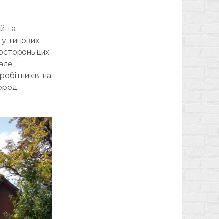
ій та
 у типових
 осторонь цих
 але
обітників, на
ород,