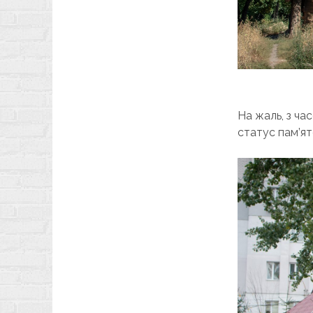
На жаль, з ча
статус пам’ят