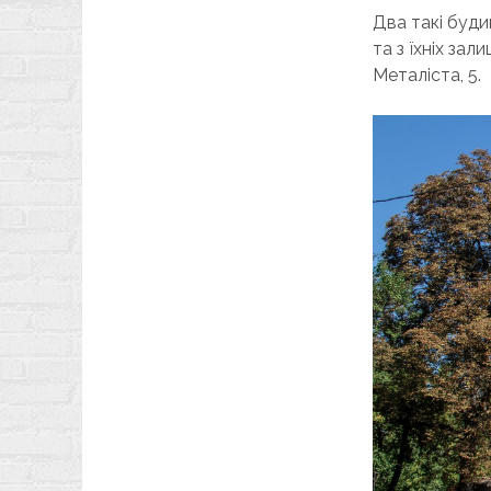
Два такі буди
та з їхніх за
Металіста, 5.