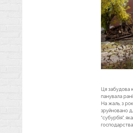
Ця забудова к
панувала рані
На жаль, з ро
зруйновано д
“субурбія”, я
господарства,