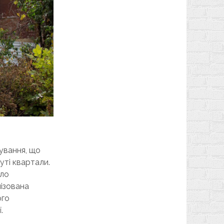
дування, що
уті квартали.
уло
нізована
ого
.