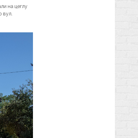
али на цеглу
о вул.