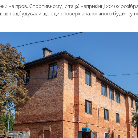
нки на пров. Спортивному, 7 та 9) наприкінці 2010х розібр
лишків надбудували ще один поверх аналогічного будинку п