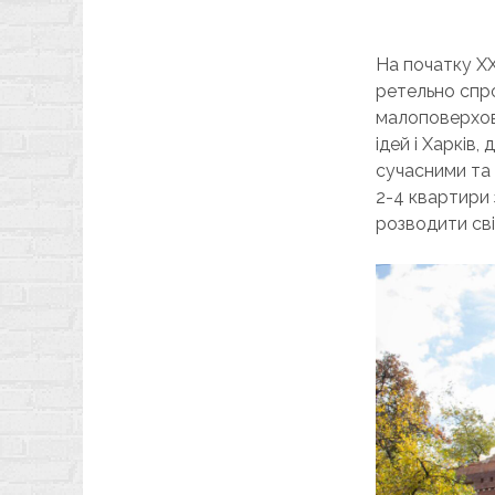
На початку ХХ
ретельно спро
малоповерхови
ідей і Харків
сучасними та 
2-4 квартири 
розводити сві