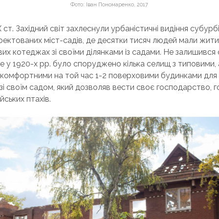
Фото: Іван Пономаренко, 2017
 ст. Західний світ захлеснули урбаністичні видіння субурб
ектованих міст-садів, де десятки тисяч людей мали жити
х котеджах зі своїми ділянками із садами. Не залишився
, де у 1920-х pp. було споруджено кілька селищ з типовими,
комфортними на той час 1-2 поверховими будинками для р
зі своїм садом, який дозволяв вести своє господарство, г
йських птахів.