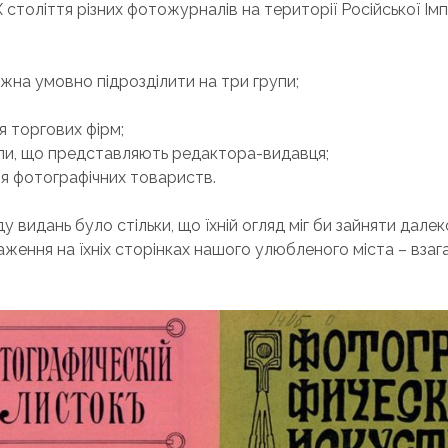
 століття різних фотожурналів на території Російської Імп
жна умовно підрозділити на три групи;
я торгових фірм;
ли, що представляють редактора-видавця;
ня фотографічних товариств.
у видань було стільки, що їхній огляд міг би зайняти дале
ження на їхніх сторінках нашого улюбленого міста – взаг