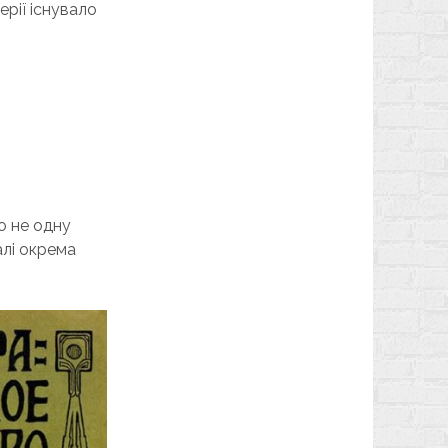
ерії існувало
ко не одну
алі окрема