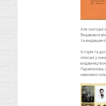
Але сьогодні 
Видавався він
та видавцем й
Історія та до
описані у кни
видавництвом 
Парамонова, с
невеликої кіл