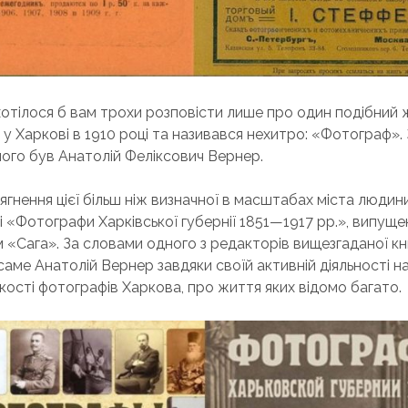
хотілося б вам трохи розповісти лише про один подібний 
 у Харкові в 1910 році та називався нехитро: «Фотограф»
ого був Анатолій Феліксович Вернер.
сягнення цієї більш ніж визначної в масштабах міста люди
зі «Фотографи Харківської губернії 1851—1917 рр.», випущ
«Сага». За словами одного з редакторів вищезгаданої кни
аме Анатолій Вернер завдяки своїй активній діяльності 
ькості фотографів Харкова, про життя яких відомо багато.