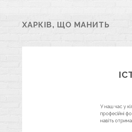
ХАРКІВ, ЩО МАНИТЬ
ІС
У наш час у к
професійні ф
навіть отрима