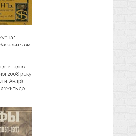
журнал.
. Засновником
ни докладно
еної 2008 року
ги, Андрія
належить до