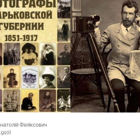
натолій Феліксович
.1910)