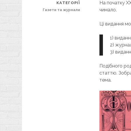
На початку ХХ
КАТЕГОРІЇ
чимало.
Газети та журнали
Ці видання мо
1) виданн
2) журна
3) видан
Подібного род
статтю. Зобра
тема.