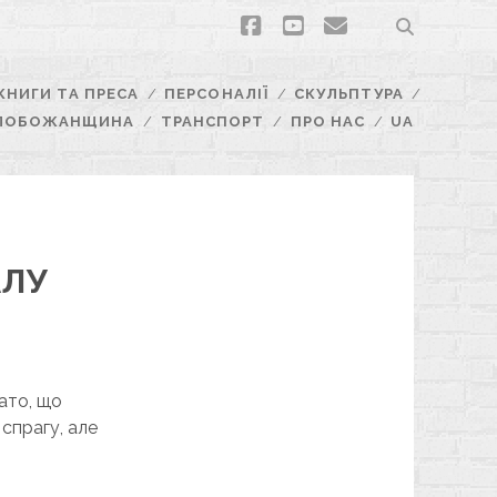
facebook
youtube
email
КНИГИ ТА ПРЕСА
ПЕРСОНАЛІЇ
СКУЛЬПТУРА
ЛОБОЖАНЩИНА
ТРАНСПОРТ
ПРО НАС
UA
АЛУ
гато, що
спрагу, але