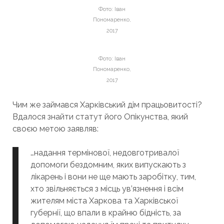
Фото: Іван
Пономаренко,
2017
Фото: Іван
Пономаренко,
2017
Чим же займався Харківський дім працьовитості?
Вдалося знайти статут його Опікунства, який
своєю метою заявляв:
…надання термінової, недовготривалої
допомоги бездомним, яких випускають з
лікарень і вони не ще мають заробітку, тим,
хто звільняється з місць ув’язнення і всім
жителям міста Харкова та Харківської
губернії, що впали в крайню бідність, за