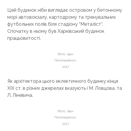
Цей будинок ніби виглядає островом у бетонному
морі автовокзалу, картодрому та тренувальних
футбольних полів біля стадіону “Металіст”.
Спочатку в ньому був Харківський будинок
працьовитості.
Фото: Іван
Пономаренко,
2017
Як архітектора цього еклектичного будинку кінця
ХIX ст. в різних джерелах вказують і М. Ловцова, та
Л. Ліневича.
Фото: Іван
Пономаренко,
2017