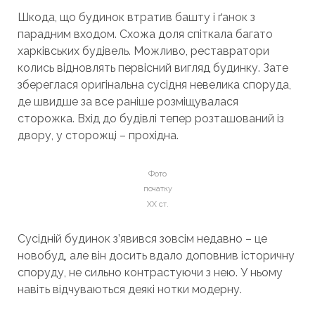
Шкода, що будинок втратив башту і ґанок з
парадним входом. Схожа доля спіткала багато
харківських будівель. Можливо, реставратори
колись відновлять первісний вигляд будинку. Зате
збереглася оригінальна сусідня невелика споруда,
де швидше за все раніше розміщувалася
сторожка. Вхід до будівлі тепер розташований із
двору, у сторожці – прохідна.
Фото
початку
ХХ ст.
Сусідній будинок з’явився зовсім недавно – це
новобуд, але він досить вдало доповнив історичну
споруду, не сильно контрастуючи з нею. У ньому
навіть відчуваються деякі нотки модерну.