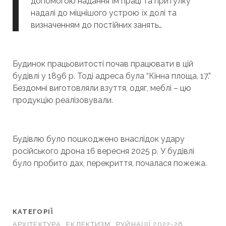
допомогою надання їм праці та притулку
надалі до міцнішого устрою їх долі та
визначенням до постійних занять…
Будинок працьовитості почав працювати в цій
будівлі у 1896 р. Тоді адреса була “Кінна площа, 17.”
Бездомні виготовляли взуття, одяг, меблі – цю
продукцію реалізовували.
Будівлю було пошкоджено внаслідок удару
російського дрона 16 вересня 2025 р. У будівлі
було пробито дах, перекриття, почалася пожежа.
КАТЕГОРІЇ
АРХІТЕКТУРА
ЕКЛЕКТИЗМ
РУЙНАЦІЇ 2022-26