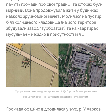
пам’ять громади про свої традиції та історію були
марними. Вона продовжувала жити у будинках
навколо зруйнованої мечеті. Молилися на пустирі
біля колишнього кладовища (на його території
збудували завод “Турбоатом”) та на квартирах
мусульман – нерідко в присутності міліції.
Мусульманське кладовище на мапі 1916 р. та його орієнтовне
місцеположення на території заводу “Турбоатом”
Громада офіційно відродилася у 1991 р. У Харкові