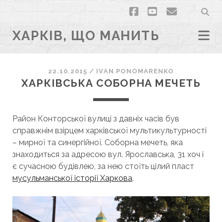
facebook
youtube
email
ХАРКІВ, ЩО МАНИТЬ
22.10.2015
/
ІVAN PONOMARENKO
ХАРКІВСЬКА СОБОРНА МЕЧЕТЬ
Район Конторської вулиці з давніх часів був
справжнім взірцем харківської мультикультурності
– мирної та синергійної. Соборна мечеть, яка
знаходиться за адресою вул. Ярославська, 31 хоч і
є сучасною будівлею, за нею стоїть цілий пласт
мусульманської історії Харкова
.