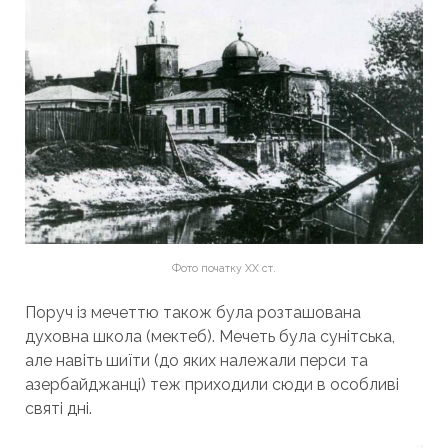
Фото початку ХХ ст.
Поруч із мечеттю також була розташована
духовна школа (мектеб). Мечеть була сунітська,
але навіть шиїти (до яких належали перси та
азербайджанці) теж приходили сюди в особливі
святі дні.