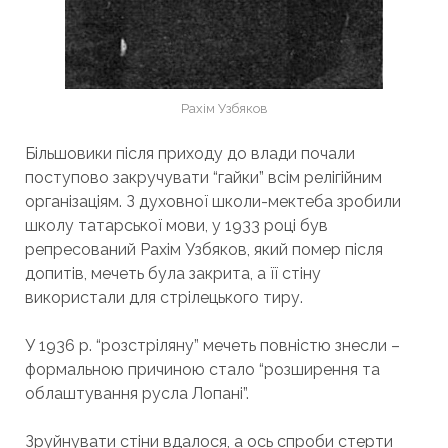
Рахім Узбяков
Більшовики після приходу до влади почали
поступово закручувати “гайки” всім релігійним
організаціям. З духовної школи-мектеба зробили
школу татарської мови, у 1933 році був
репресований Рахім Узбяков, який помер після
допитів, мечеть була закрита, а її стіну
використали для стрілецького тиру.
У 1936 р. “розстріляну” мечеть повністю знесли –
формальною причиною стало “розширення та
облаштування русла Лопані”.
Зруйнувати стіни вдалося, а ось спроби стерти