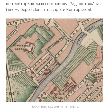
це територія колишнього заводу “Радіодеталь” на
іншому березі Лопані, навпроти Конторської).
Москалівські казарми на мапі 1887 р.